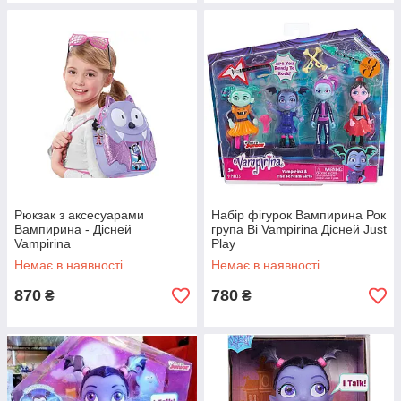
Рюкзак з аксесуарами
Набір фігурок Вампирина Рок
Вампирина - Дісней
група Ві Vampirina Дісней Just
Vampirina
Play
Немає в наявності
Немає в наявності
870
780
₴
₴