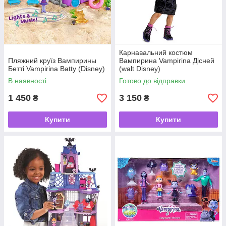
Карнавальний костюм
Пляжний круїз Вампирины
Вампирина Vampirina Дісней
Бетті Vampirina Batty (Disney)
(walt Disney)
В наявності
Готово до відправки
1 450
3 150
₴
₴
Купити
Купити