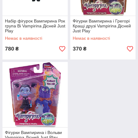
Набір фігурок Вампирина Рок
Фігурки Вампирина і Грегорі
група Ві Vampirina Дісней Just
Кращі друзі Vampirina Дісней
Play
Just Play
Немає в наявності
Немає в наявності
780
370
₴
₴
Фігурки Вампирина і Вольви
Vampirina Дісней Just Play