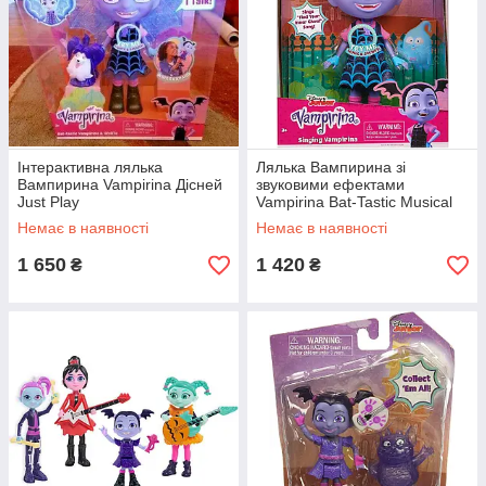
Інтерактивна лялька
Лялька Вампирина зі
Вампирина Vampirina Дісней
звуковими ефектами
Just Play
Vampirina Bat-Tastic Musical
Just Play
Немає в наявності
Немає в наявності
1 650
1 420
₴
₴