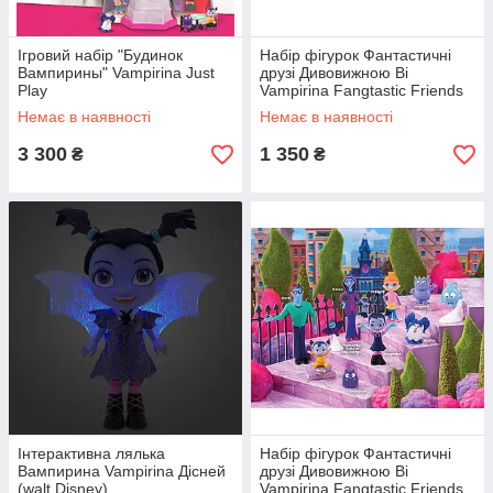
Ігровий набір "Будинок
Набір фігурок Фантастичні
Вампирины" Vampirina Just
друзі Дивовижною Ві
Play
Vampirina Fangtastic Friends
Just Play
Немає в наявності
Немає в наявності
3 300
1 350
₴
₴
Інтерактивна лялька
Набір фігурок Фантастичні
Вампирина Vampirina Дісней
друзі Дивовижною Ві
(walt Disney)
Vampirina Fangtastic Friends