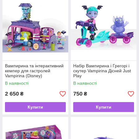
Вампирина вместе с папой Борисом и мамой Оксаной жила
в Трансильвании и училась в школе для монстров. Там у нее
было много друзей, таких же мистических существ как она.
Но семья принимает решение переехать в Пенсильванию,
где живут люди, чтобы открыть отель для всякой нечисти —
«Scare B&B». Маленькая вампирша боится, что не сможет ни
с кем подружиться, ведь она необычная девочка и иногда
превращается в летучую мышь. К счастью, все страхи
оказываются напрасными, и Вампирина быстро находит
подругу — соседку Поппи Пиплесон.
Вампирина та інтерактивний
Набір Вампирина і Грегорі і
кемпер для гастролей
скутер Vampirina Дісней Just
Vampirina (Disney)
Play
В наявності
В наявності
2 650
750
₴
₴
Купити
Купити