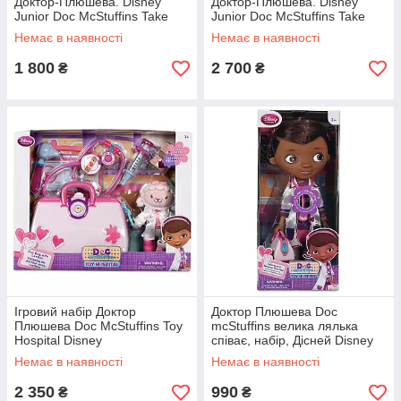
Доктор-Плюшева. Disney
Доктор-Плюшева. Disney
Junior Doc McStuffins Take
Junior Doc McStuffins Take
Care of Me Lambie Interactive
Care of Me Lambie Interactive
Немає в наявності
Немає в наявності
1 800
2 700
₴
₴
Ігровий набір Доктор
Доктор Плюшева Doc
Плюшева Doc McStuffins Toy
mcStuffins велика лялька
Hospital Disney
співає, набір, Дісней Disney
Немає в наявності
Немає в наявності
2 350
990
₴
₴