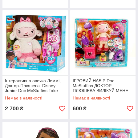
Інтерактивна овечка Леммі,
ІГРОВИЙ НАБІР Doc
Доктор-Плюшева. Disney
McStuffins ДОКТОР
Junior Doc McStuffins Take
ПЛЮШЕВА ВИЛІКУЙ МЕНЕ
Care of Me Lambie Interactive
(З ОВЕЧКОЮ ЛЕММІ)
Немає в наявності
Немає в наявності
2 700
600
₴
₴