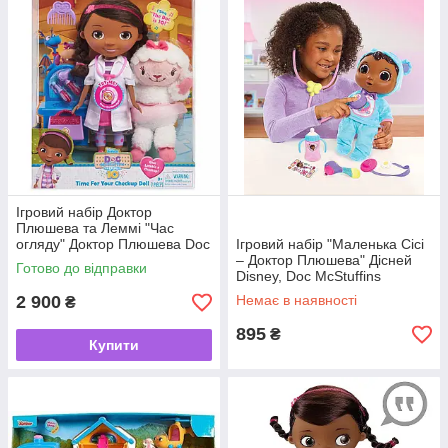
останніх титрів Док дає глядачам поради про те, як
залишатися здоровим.
Ігровий набір Доктор
Плюшева та Леммі "Час
огляду" Доктор Плюшева Doc
Ігровий набір "Маленька Сісі
McStuffins
– Доктор Плюшева" Дісней
Готово до відправки
Disney, Doc McStuffins
2 900
Немає в наявності
₴
895
₴
Купити