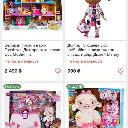
Великий ігровий набір
Доктор Плюшева Doc
Госпіталь Доктора плюшевою
mcStuffins велика лялька
Doc McStuffins
співає, набір, Дісней Disney
Немає в наявності
Немає в наявності
2 490
990
₴
₴
Новинка
АКЦИЯ!