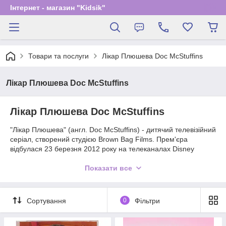
Інтернет - магазин "Kidsik"
Товари та послуги
Лікар Плюшева Doc McStuffins
Лікар Плюшева Doc McStuffins
Лікар Плюшева Doc McStuffins
"Лікар Плюшева" (англ. Doc McStuffins) - дитячий телевізійний
серіал, створений студією Brown Bag Films. Прем'єра
відбулася 23 березня 2012 року на телеканалах Disney
Channel та Disney Junior.
Показати все
Якось шестирічна дівчинка Дотті захотіла стати лікарем, як і її
мати. Коли вона одягає свій стетоскоп, ляльки та м'які
іграшки оживають і вона починає з ними спілкуватися. З
Сортування
0
Фільтри
невеликою допомогою своїх друзів – Стаффі, Леммі та Хеллі
– Док допомагає іграшкам «відчувати себе краще».
Кожен епізод включає оригінальний саундтрек. Протягом