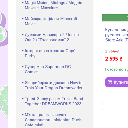
Magic Mixies, Mixlings / Меджік
Миксис, Мікслінгс
Майнкрафт фільм Minecraft
Movie
Купальник 
Думками Навиворіт 2 / Inside
русалонька
Out 2 / "Головоломка" 2
Store Ariel T
Інтерактивна іграшка Фербі
2 750 ₴
Furby
2 595 ₴
Супермен Superman DC
Готово до в
Comics
Купит
Як приборкати дракона How to
Train Your Dragon Dreamworks
Тролі: Знову разом Trolls: Band
Together DREAMWORKS 2023
М'яка іграшка качечка
Лалафанфан Lalafanfan Duck
Cafe mimi