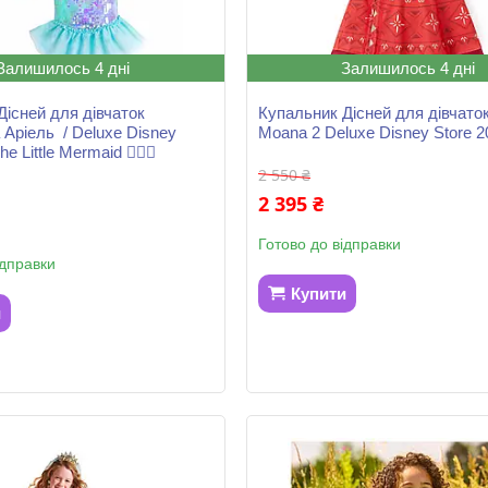
Залишилось 4 дні
Залишилось 4 дні
Дісней для дівчаток
Купальник Дісней для дівчато
 Аріель / Deluxe Disney
Moana 2 Deluxe Disney Store 2
he Little Mermaid 🧜‍♀️✨
2 550 ₴
2 395 ₴
Готово до відправки
ідправки
Купити
и