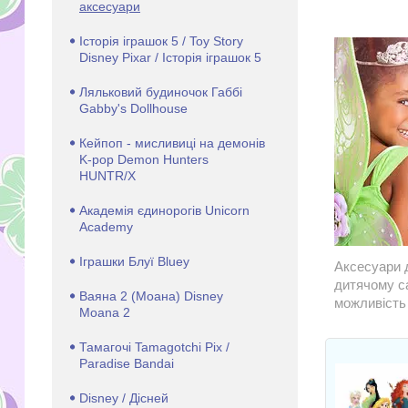
аксесуари
Історія іграшок 5 / Toy Story
Disney Pixar / Історія іграшок 5
Ляльковий будиночок Габбі
Gabby's Dollhouse
Кейпоп - мисливиці на демонів
K-pop Demon Hunters
HUNTR/X
Академія єдинорогів Unicorn
Academy
Іграшки Блуї Bluey
Аксесуари 
дитячому са
Ваяна 2 (Моана) Disney
можливість 
Moana 2
Тамагочі Tamagotchi Pix /
Paradise Bandai
Disney / Дісней