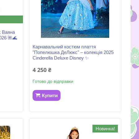
к Ваяна
026 🌺🌊
Карнавальний костюм плаття
"Попелюшка ДеЛюкс" – колекція 2025
Cinderella Deluxe Disney ✨
4 250 ₴
Готово до відправки
Купити
Новинка!