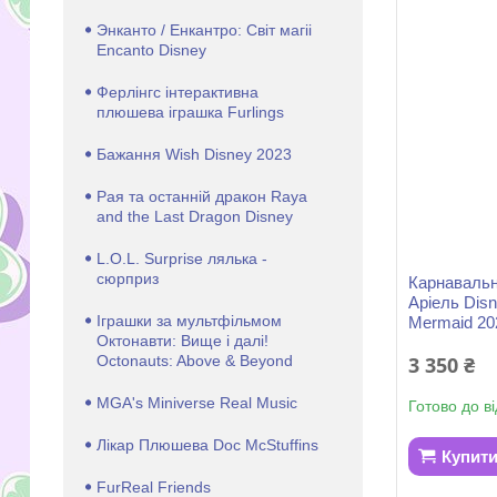
Энканто / Енкантро: Світ магіі
Encanto Disney
Ферлінгс інтерактивна
плюшева іграшка Furlings
Бажання Wish Disney 2023
Рая та останній дракон Raya
and the Last Dragon Disney
L.O.L. Surprise лялька -
сюрприз
Карнавальн
Аріель Disne
Іграшки за мультфільмом
Mermaid 20
Октонавти: Вище і далі!
Octonauts: Above & Beyond
3 350 ₴
MGA's Miniverse Real Music
Готово до в
Лікар Плюшева Doc McStuffins
Купит
FurReal Friends