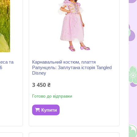
еса та
Карнавальний костюм, плаття
6
Рапунцель: Заплутана історія Tangled
Disney
3 450 ₴
Готово до відправки
Купити