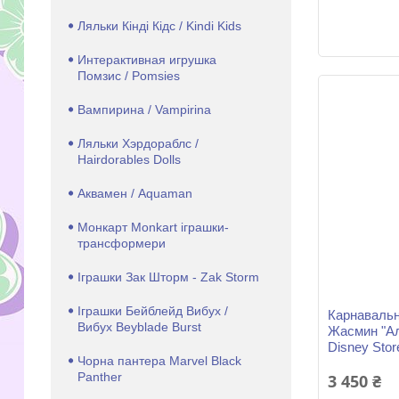
Ляльки Кінді Кідс / Kindi Kids
Интерактивная игрушка
Помзис / Pomsies
Вампирина / Vampirina
Ляльки Хэрдораблс /
Hairdorables Dolls
Аквамен / Aquaman
Монкарт Monkart іграшки-
трансформери
Іграшки Зак Шторм - Zak Storm
Іграшки Бейблейд Вибух /
Карнавальн
Вибух Beyblade Burst
Жасмин "Ал
Disney Stor
Чорна пантера Marvel Black
Panther
3 450 ₴