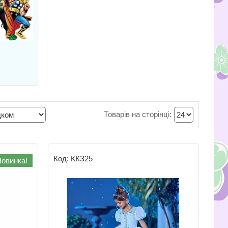
ККЗ25
овинка!