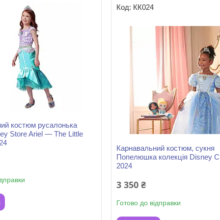
КК024
ий костюм русалонька
y Store Ariel — The Little
24
Карнавальний костюм, сукня
Попелюшка колекція Disney Ci
2024
ідправки
3 350 ₴
и
Готово до відправки