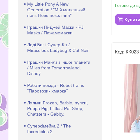
My Little Pony A New
Готово до в
Generation / "Мій маленький
поні: Нове покоління"
Купит
Іграшки Пі-Джей Маски - PJ
Masks / Пижамомаски
Леді Баг і Супер-Кіт /
Miraculous Ladybug & Cat Noir
КК023
Іграшки Майлз з іншої планети
/ Miles from Tomorrowland.
Disney.
Роботи поїзда - Robot trains
"Паровозик хмарка"
Ляльки Frozen, Barbie, пупси,
Peppa Pig, Littlest Pet Shop,
Chatsters - Gabby.
Суперсімейка 2 / The
Incredibles 2