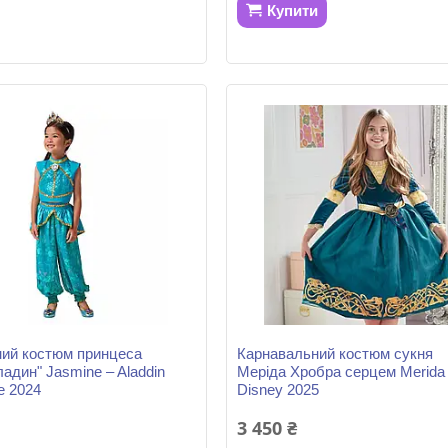
Купити
ий костюм принцеса
Карнавальний костюм сукня
адин" Jasmine – Aladdin
Меріда Хробра серцем Merida
e 2024
Disney 2025
3 450 ₴