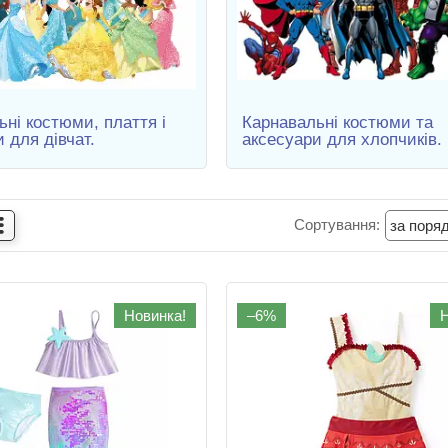
ьні костюми, плаття і
Карнавальні костюми та
 для дівчат.
аксесуари для хлопчиків.
Новинка!
–6%
Н