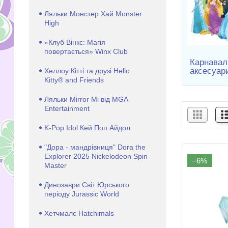
Ляльки Монстер Хай Monster
High
«Клуб Вінкс: Магія
повертається» Winx Club
Карнавал
аксесуари
Хеллоу Кітті та друзі Hello
Kitty® and Friends
Ляльки Mirror Mi від MGA
Entertainment
K-Pop Idol Кей Поп Айдол
"Дора - мандрівниця" Dora the
Explorer 2025 Nickelodeon Spin
–6%
Master
Динозаври Світ Юрського
періоду Jurassic World
Хетчмалс Hatchimals