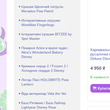
Іграшки Щенячий патруль:
Мегакіно Paw Patrol
Интерактивные игрушки
WowWee Fingerlings
Інтерактивні іграшки BITZEE by
Spin Master
Пекарня Аліси в країні чудес
Карнавальн
Alice's Wonderland Bakery
русалочки 
Disney
Deluxe Dis
Крижане серце 2 / Frozen 2 /
4 950 ₴
Холодное сердце 2 Disney
В наявності
Ліхтар Піксі HOLOBRITE Pixie
Lantern
Купит
Віда-ветеринар Vida the Vet
Базз Рятівник / Базз Лайтер
Lightyear Disney Pixar