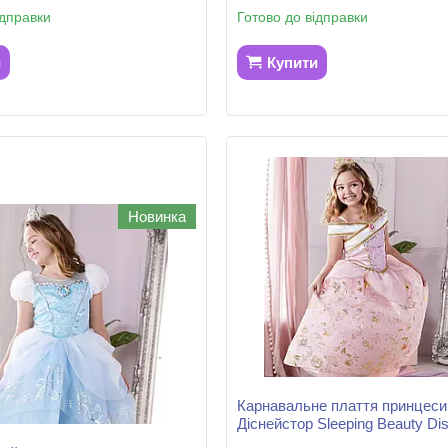
ідправки
Готово до відправки
и
Купити
Новинка
Карнавальне плаття принцеси
Діснейстор Sleeping Beauty Di