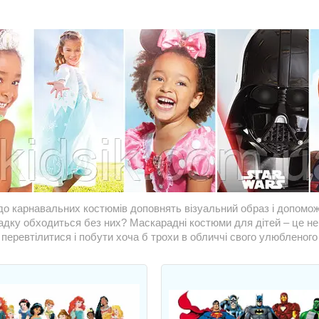
до карнавальних костюмів доповнять візуальний образ і допомож
дку обходиться без них? Маскарадні костюми для дітей – це не 
перевтілитися і побути хоча б трохи в обличчі свого улюбленого