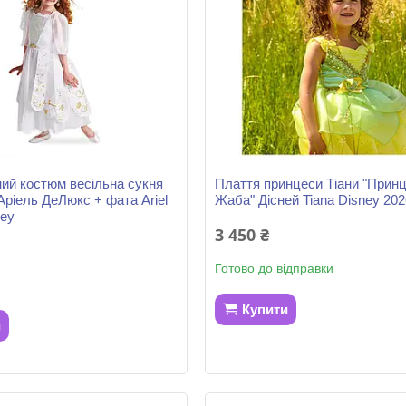
ий костюм весільна сукня
Плаття принцеси Тіани "Принц
Аріель ДеЛюкс + фата Ariel
Жаба" Дісней Tiana Disney 202
ney
3 450 ₴
Готово до відправки
Купити
и