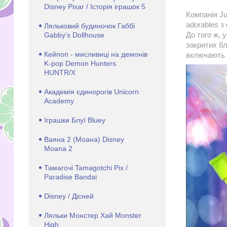
Disney Pixar / Історія іграшок 5
Компанія Ju
adorables з
Ляльковий будиночок Габбі
До того ж, 
Gabby's Dollhouse
закритих бл
Кейпоп - мисливиці на демонів
включають в
K-pop Demon Hunters
HUNTR/X
Академія єдинорогів Unicorn
Academy
Іграшки Блуї Bluey
Ваяна 2 (Моана) Disney
Moana 2
Тамагочі Tamagotchi Pix /
Paradise Bandai
Disney / Дісней
Ляльки Монстер Хай Monster
High