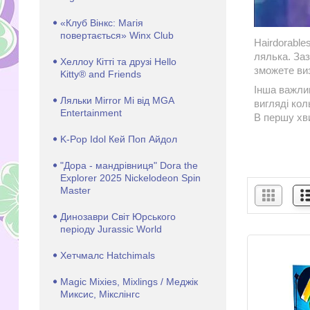
«Клуб Вінкс: Магія
повертається» Winx Club
Hairdorable
лялька. Заз
Хеллоу Кітті та друзі Hello
зможете виз
Kitty® and Friends
Інша важлив
Ляльки Mirror Mi від MGA
вигляді кол
Entertainment
В першу хви
K-Pop Idol Кей Поп Айдол
"Дора - мандрівниця" Dora the
Explorer 2025 Nickelodeon Spin
Master
Динозаври Світ Юрського
періоду Jurassic World
Хетчмалс Hatchimals
Magic Mixies, Mixlings / Меджік
Миксис, Мікслінгс