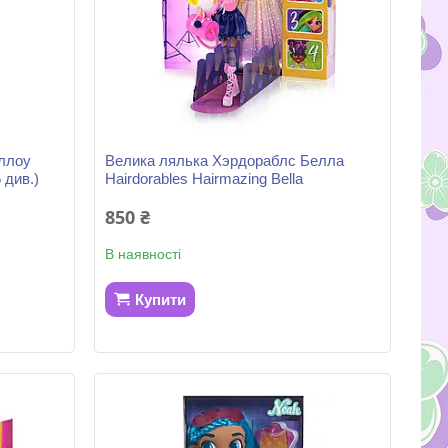
ллоу
Велика лялька Хэрдораблс Белла
 див.)
Hairdorables Hairmazing Bella
850 ₴
В наявності
Купити