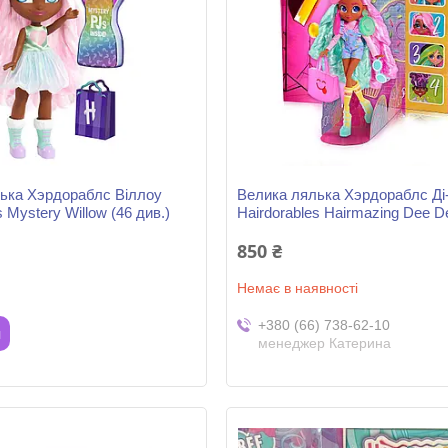
ька Хэрдораблс Віллоу
Велика лялька Хэрдораблс Ді-
s Mystery Willow (46 див.)
Hairdorables Hairmazing Dee D
850 ₴
Немає в наявності
+380 (66) 738-62-10
и
менеджер Катерина