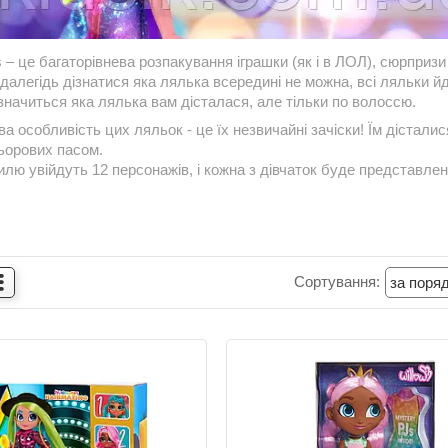
s – це багаторівнева розпакування іграшки (як і в ЛОЛ), сюрприз
далегідь дізнатися яка лялька всередині не можна, всі ляльки й
начиться яка лялька вам дісталася, але тільки по волоссю.
а особливість цих ляльок - це їх незвичайні зачіски! Їм дісталис
ьорових пасом.
лю увійдуть 12 персонажів, і кожна з дівчаток буде представлена