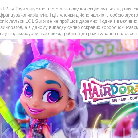
st Play Toys запускає цього літа нову колекцію ляльок під назвою 
 французької чарівний). І ці лялечки дійсно являють собою згусто
успіх ляльок LOL Surprise не пройшов даремно, і одна з важливих
айндбэгов, а в даному випадку супер яскравих коробочок. Разом
зуття, аксесуари, наклейки, гребінь для розчісування волосся т