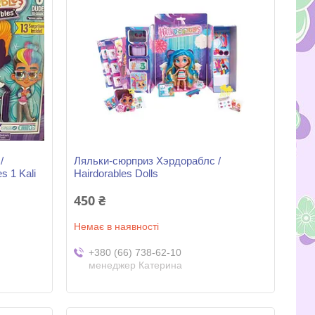
/
Ляльки-сюрприз Хэрдораблс /
s 1 Kali
Hairdorables Dolls
450 ₴
Немає в наявності
+380 (66) 738-62-10
менеджер Катерина