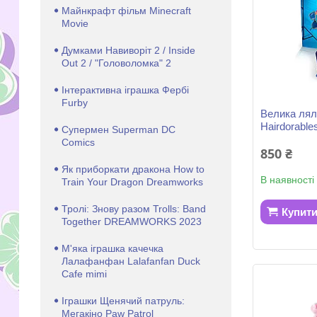
Майнкрафт фільм Minecraft
Movie
Думками Навиворіт 2 / Inside
Out 2 / "Головоломка" 2
Інтерактивна іграшка Фербі
Furby
Велика лял
Hairdorabl
Супермен Superman DC
Comics
850 ₴
Як приборкати дракона How to
В наявності
Train Your Dragon Dreamworks
Тролі: Знову разом Trolls: Band
Купит
Together DREAMWORKS 2023
М'яка іграшка качечка
Лалафанфан Lalafanfan Duck
Cafe mimi
Іграшки Щенячий патруль:
Мегакіно Paw Patrol