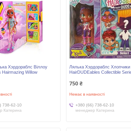
ька Хэрдораблс Віллоу
Лялька Хэрдораблс Хлопчики 
s Hairmazing Willow
HairDUDEables Collectible Serie
750 ₴
вності
Немає в наявності
) 738-62-10
+380 (66) 738-62-10
р Катерина
менеджер Катерина