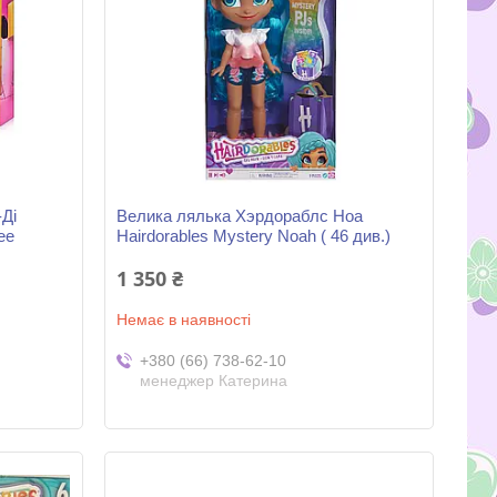
Ді
Велика лялька Хэрдораблс Ноа
ee
Hairdorables Mystery Noah ( 46 див.)
1 350 ₴
Немає в наявності
+380 (66) 738-62-10
менеджер Катерина