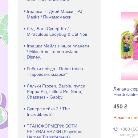
Іграшки Пі-Джей Маски - PJ
Masks / Пижамомаски
Леді Баг і Супер-Кіт /
Miraculous Ladybug & Cat Noir
Іграшки Майлз з іншої планети
/ Miles from Tomorrowland.
Disney.
Роботи поїзда - Robot trains
"Паровозик хмарка"
Ляльки Frozen, Barbie, пупси,
Лялька-сюр
Peppa Pig, Littlest Pet Shop,
Hairdorable
Chatsters - Gabby.
450 ₴
Суперсімейка 2 / The
Incredibles 2
Немає в ная
ТРАНСФОРМЕРИ: БОТИ
+380 (66
РЯТУВАЛЬНИКИ.(Playskool
менедже
Heroes Transformers)