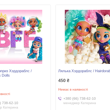
приз Хэрдораблс /
Лялька Хэрдораблс / Hairdorab
s Dolls
450 ₴
Немає в наявності
вності
+380 (66) 738-62-10
) 738-62-10
менеджер Катерина
р Катерина