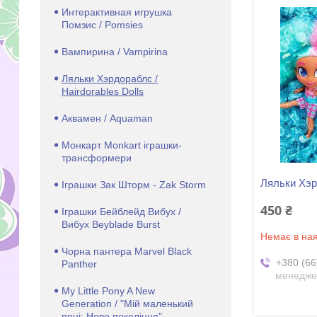
Интерактивная игрушка
Помзис / Pomsies
Вампирина / Vampirina
Ляльки Хэрдораблс /
Hairdorables Dolls
Аквамен / Aquaman
Монкарт Monkart іграшки-
трансформери
Ляльки Хэрд
Іграшки Зак Шторм - Zak Storm
450 ₴
Іграшки Бейблейд Вибух /
Вибух Beyblade Burst
Немає в ная
Чорна пантера Marvel Black
+380 (66
Panther
менедже
My Little Pony A New
Generation / "Мій маленький
поні: Нове покоління"