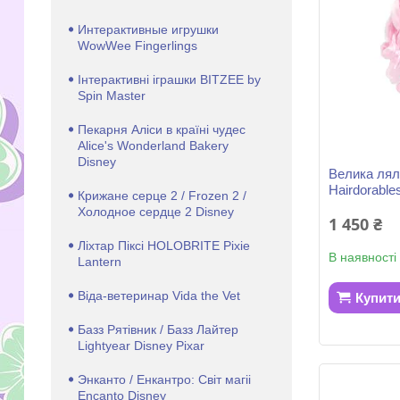
Интерактивные игрушки
WowWee Fingerlings
Інтерактивні іграшки BITZEE by
Spin Master
Пекарня Аліси в країні чудес
Alice's Wonderland Bakery
Disney
Велика лял
Hairdorable
Крижане серце 2 / Frozen 2 /
Холодное сердце 2 Disney
1 450 ₴
Ліхтар Піксі HOLOBRITE Pixie
В наявності
Lantern
Віда-ветеринар Vida the Vet
Купит
Базз Рятівник / Базз Лайтер
Lightyear Disney Pixar
Энканто / Енкантро: Світ магіі
Encanto Disney