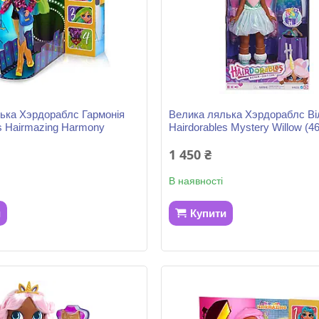
ька Хэрдораблс Гармонія
Велика лялька Хэрдораблс Ві
es Hairmazing Harmony
Hairdorables Mystery Willow (46
1 450 ₴
В наявності
и
Купити