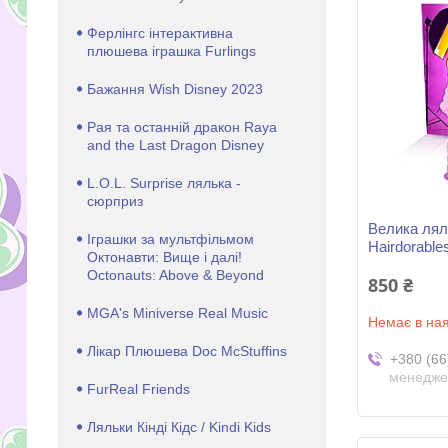
Ферлінгс інтерактивна
плюшева іграшка Furlings
Бажання Wish Disney 2023
Рая та останній дракон Raya
and the Last Dragon Disney
L.O.L. Surprise лялька -
сюрприз
Велика лял
Іграшки за мультфільмом
Hairdorable
Октонавти: Вище і далі!
Octonauts: Above & Beyond
850 ₴
MGA's Miniverse Real Music
Немає в ная
Лікар Плюшева Doc McStuffins
+380 (66
менедже
FurReal Friends
Ляльки Кінді Кідс / Kindi Kids