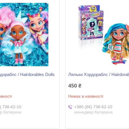
ораблс / Hairdorables Dolls
Ляльки Хэрдораблс / Hairdorab
450 ₴
вності
Немає в наявності
) 738-62-10
+380 (66) 738-62-10
р Катерина
менеджер Катерина