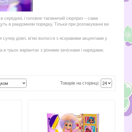
и в середині, і головне таємничий сюрприз – сама
дуть в рандомном порядку. Тільки при розпакуванні ви
я супер довгі, м'які волосся з яскравими акцентами у
 в трьох варіантах з різними зачісками і нарядами.