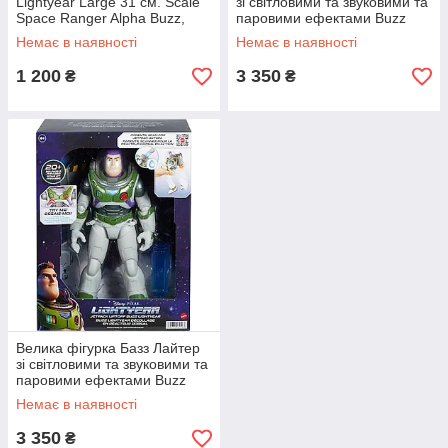
Lightyear Large 31 см. Scale
зі світловими та звуковими та
Space Ranger Alpha Buzz,
паровими ефектами Buzz
Disney Pixar
Lightyear, Disney
Немає в наявності
Немає в наявності
1 200
3 350
₴
₴
Велика фігурка Базз Лайтер
зі світловими та звуковими та
паровими ефектами Buzz
Lightyear, Disney
Немає в наявності
3 350
₴