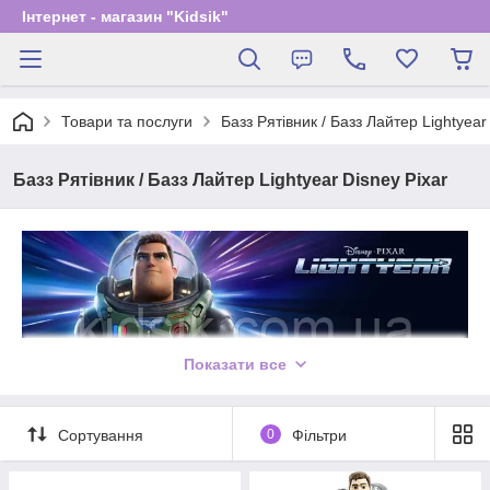
Інтернет - магазин "Kidsik"
Товари та послуги
Базз Рятівник / Базз Лайтер Lightyear
Базз Рятівник / Базз Лайтер Lightyear Disney Pixar
Показати все
Чи замислювався ти перед тим, де жив Базз Лайтер (Кріс
Еванс) до того, як стати новим улюбленцем хлопчика Енді.
Потрапивши в галасливу компанію іграшок у будинку Енді,
Сортування
0
Фільтри
Базз Лайтер був переконаний у тому, що за плечима у нього
досвід подорожей далекими і незвіданими галактиками.
Звідки ж така впевненість?