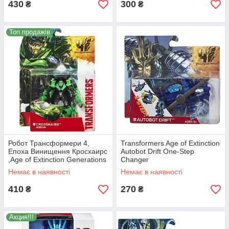
430
300
₴
₴
Топ продажів
Робот Трансформери 4,
Transformers Age of Extinction
Епоха Винищення Кросхаирс
Autobot Drift One-Step
,Age of Extinction Generations
Changer
Deluxe.
Немає в наявності
Немає в наявності
410
270
₴
₴
Акция!!!