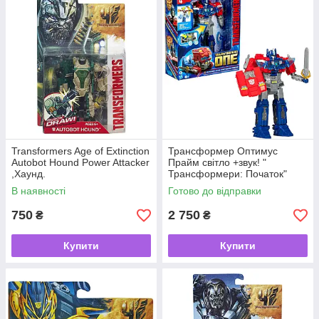
Transformers Age of Extinction
Трансформер Оптимус
Autobot Hound Power Attacker
Прайм світло +звук! "
,Хаунд.
Трансформери: Початок"
Transformers One Optimus
В наявності
Готово до відправки
Prime
750
2 750
₴
₴
Купити
Купити