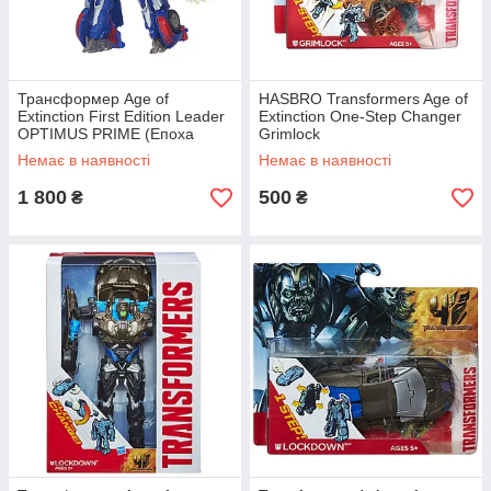
Трансформер Age of
HASBRO Transformers Age of
Extinction First Edition Leader
Extinction One-Step Changer
OPTIMUS PRIME (Епоха
Grimlock
винищення Лідер Оптімус
Немає в наявності
Немає в наявності
Прайм)
1 800
500
₴
₴