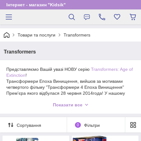
Інтернет - магазин "Kidsik"
Товари та послуги
Transformers
Transformers
Представляємо Вашій увазі НОВУ серію
Transformers: Age of
Extinction
!
Трансформери Епоха Винищення, вийшов за мотивами
четвертого фільму "Трансформери 4 Епоха Винищення"
Прем'єра якого відбулася 28 червня 2014года! У нашому
інтернет магазині іграшок, Ви вже зараз можете купити
Показати все
головних героїв цього фільму - іграшки трансформери, з
оригінальної колекції іграшок Hasbro (США).
Сортування
0
Фільтри