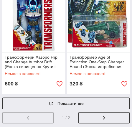
Трансформери Хазбро Flip
Трансформер Age of
and Change Autobot Drift
Extinction One-Step Changer
(Епоха винищення Крути і
Hound (Эпоха истребления
Зраджуй Автобот Дріфт)
Трансформация за 1 шаг)
Немає в наявності
Немає в наявності
600
320
₴
₴
Показати ще
1
/ 2