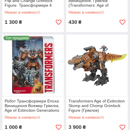
Flip and Change Grimlock
Винищення, Грімлок
Figure. Трансформери 4:
(Transformers: Age of
Грімлок.
Extinction Power Attacker )
Немає в наявності
Немає в наявності
1 300
430
₴
₴
Топ продажів
Робот Трансформери Епоха
Transformers Age of Extinction
Винищення Вояжер Грімлок,
Stomp and Chomp Grimlock
Age of Extinction Generations
Figure (Грімлок)
Voyager Grimlock
Немає в наявності
Немає в наявності
1 000
3 900
₴
₴