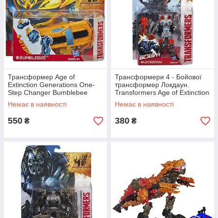
Трансформер Age of
Трансформери 4 - Бойової
Extinction Generations One-
трансформер Локдаун.
Step Changer Bumblebee
Transformers Age of Extinction
(Епоха винищення
Lockdown Power Attacker.
Немає в наявності
Немає в наявності
Трансформація за 1 крок
550
380
₴
₴