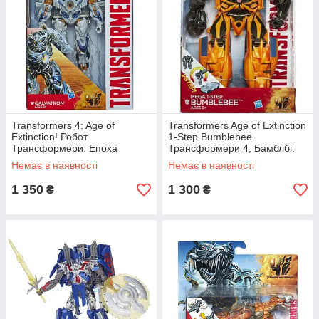
Transformers 4: Age of
Transformers Age of Extinction
Extinction! Робот
1-Step Bumblebee.
Трансформери: Епоха
Трансформери 4, Бамблбі.
винищення Вояжер
Немає в наявності
Немає в наявності
Гальватрон.
1 350
1 300
₴
₴