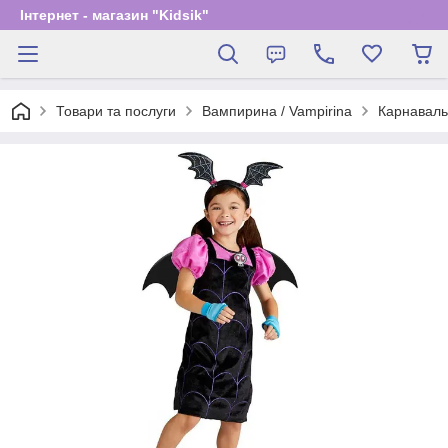
Інтернет - магазин "Kidsik"
Товари та послуги
Вампирина / Vampirina
Карнаваль