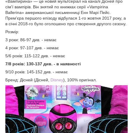
«Вампирина» — це новий мультсеріал на каналі Дісней про
сім'ї вампірів. Він знятий по книжках серії «Vampirina
Ballerina» американської письменниці Енн Марі Пейс.
Прем'єра першого епізоду відбулася 1-го жовтня 2017 року, а
в січні 2018-го було оголошено про створення другого сезону.
Розмір:
3 роки: 86-97 див. - немає
4 роки: 97-107 див. - немає
5/6 років: 115-122 див. - немає
7/8 років: 130-137 див. - в наявності
9/10 років: 145-152 див. - немає
Бренд: Дісней (Дісней,
Disney
), 100% оригінал.