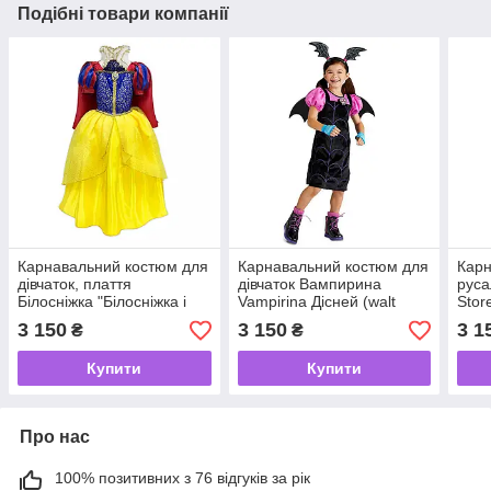
Подібні товари компанії
Карнавальний костюм для
Карнавальний костюм для
Карн
дівчаток, плаття
дівчаток Вампирина
руса
Білосніжка "Білосніжка і
Vampirina Дісней (walt
Store
сім гномів" Disney 2020
Disney)
3 150
3 150
3 1
₴
₴
Купити
Купити
Про нас
100% позитивних з 76 відгуків за рік