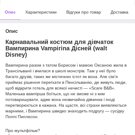
Опис
Характеристики
Відгуки про товар
Доставка
Опис
Карнавальний костюм для дівчаток
Вампирина Vampirina Дісней (walt
Disney)
Вампирина разом з татом Борисом і мамою Оксаною жила в
Трансільванії і вчилася в школі монстрів. Там у неї було
багато друзів, таких же містичних істот як вона. Але сім'я
приймає рішення переїхати в Пенсільванію, де живуть люди,
щоб відкрити готель для всякої нечисті — «Scare B&B».
Маленька вампірша боїться, що не зможе ні з ким
потоваришувати, адже вона незвичайна дівчинка і іноді
перетворюється в кажана. На щастя, всі страхи виявляються
марними, і Вампирина швидко знаходить подругу — сусідку
Поппі Пиплесон.
Про мультфільм?