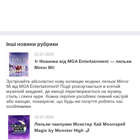
Інші новини рубрики
22.07.2026
✨ Новинка від MGA Entertainment — ляльки
Mirror Mi!
Зустрічайте абсолютно нову колекцію модних ляльок Mirror
Mi від MGA Entertainment! Події розгортаються в елітній
музичній академії, де емоції перетворюються на музику,
стиль і сяючі аури. Кожна героїня уособлює певний настрій
або емоцію, показуючи, що будь-які почуття роблять нас
особливими.
16.07.2026
Ляльки чаклунки Монстер Хай Moonspell
Magic by Monster High 🌙