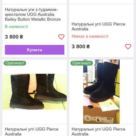
Натуральні уги з ґудзиком-
кристалом UGG Australia
Bailey Button Metallic Bronze
Jewel
Натуральні уггі UGG Pierce
В наявності
Australia
3 800
Немає в наявності
₴
3 800
₴
Купити
Оригинал!
Оригинал!
Натуральні уггі UGG Pierce
Натуральні уггі UGG Pierce
Australia
Australia