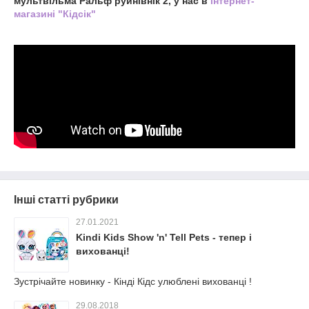
мультвільма Ральф руйнівнік 2, у нас в
інтернет-
магазині "Кідсік"
Інші статті рубрики
27.01.2021
Kindi Kids Show 'n' Tell Pets - тепер і
вихованці!
Зустрічайте новинку - Кінді Кідс улюблені вихованці !
29.08.2018