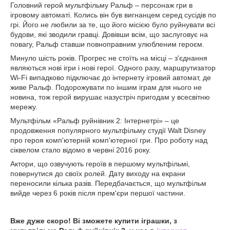
Головний герой мультфільму Ральф – персонаж гри в
ігровому автоматі. Колись він був вигнанцем серед сусідів по
грі. Його не любили за те, що його місією було руйнувати всі
будови, які зводили гравці. Довівши всім, що заслуговує на
повагу, Ральф ставши повноправним улюбленим героєм.
Минуло шість років. Прогрес не стоїть на місці – з'єднання
являються нові ігри і нові герої. Одного разу, маршрутизатор
Wi-Fi випадково підключає до інтернету ігровий автомат, де
живе Ральф. Подорожувати по іншим іграм для нього не
новина, тож герой вирушає назустріч пригодам у всесвітню
мережу.
Мультфільм «Ральф руйнівник 2: Інтернетрі» – це
продовження популярного мультфільму студії Walt Disney
про героя комп'ютерній комп'ютерної гри. Про роботу над
сіквелом стало відомо в червні 2016 року.
Актори, що озвучують героїв в першому мультфільмі,
повернутися до своїх ролей. Дату виходу на екрани
переносили кілька разів. Передбачається, що мультфільм
вийде через 6 років після прем'єри першої частини.
Вже дуже скоро! Ві зможете купити іграшки, з