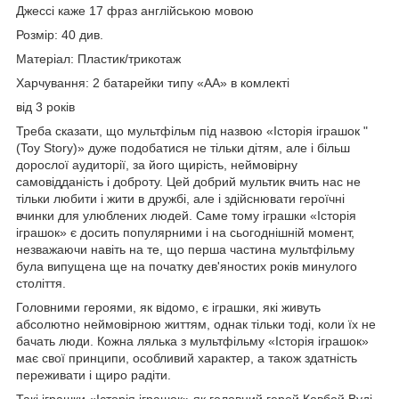
Джессі каже 17 фраз англійською мовою
Розмір: 40 див.
Матеріал: Пластик/трикотаж
Харчування: 2 батарейки типу «АА» в комлекті
від 3 років
Треба сказати, що мультфільм під назвою «Історія іграшок "
(Toy Story)» дуже подобатися не тільки дітям, але і більш
дорослої аудиторії, за його щирість, неймовірну
самовідданість і доброту. Цей добрий мультик вчить нас не
тільки любити і жити в дружбі, але і здійснювати героїчні
вчинки для улюблених людей. Саме тому іграшки «Історія
іграшок» є досить популярними і на сьогоднішній момент,
незважаючи навіть на те, що перша частина мультфільму
була випущена ще на початку дев'яностих років минулого
століття.
Головними героями, як відомо, є іграшки, які живуть
абсолютно неймовірною життям, однак тільки тоді, коли їх не
бачать люди. Кожна лялька з мультфільму «Історія іграшок»
має свої принципи, особливий характер, а також здатність
переживати і щиро радіти.