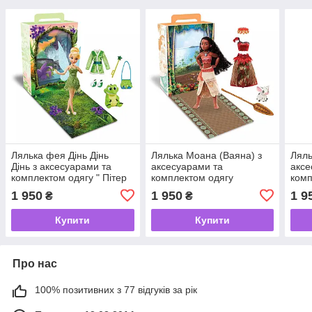
Лялька фея Дінь Дінь
Лялька Моана (Ваяна) з
Ляль
Дінь з аксесуарами та
аксесуарами та
аксе
комплектом одягу " Пітер
комплектом одягу
комп
Пен "Tinker Bell Peter Pan
"Моана" Moana Story Doll
"При
1 950
1 950
1 9
₴
₴
Disney Story Doll
Disney 2023
Дісн
Doll
Купити
Купити
Про нас
100% позитивних з 77 відгуків за рік