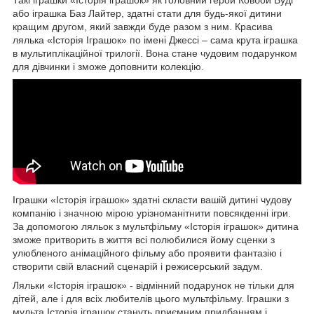
Такі іграшки «Історія іграшок» як головний герой Ковбой Вуді
або іграшка Баз Лайтер, здатні стати для будь-якої дитини
кращим другом, який завжди буде разом з ним. Красива
лялька «Історія Іграшок» по імені Джессі – сама крута іграшка
в мультиплікаційної трилогії. Вона стане чудовим подарунком
для дівчинки і зможе доповнити колекцію.
Іграшки «Історія іграшок» здатні скласти вашій дитині чудову
компанію і значною мірою урізноманітнити повсякденні ігри.
За допомогою ляльок з мультфільму «Історія іграшок» дитина
зможе притворить в життя всі полюбилися йому сценки з
улюбленого анімаційного фільму або проявити фантазію і
створити свій власний сценарій і режисерський задум.
Ляльки «Історія іграшок» - відмінний подарунок не тільки для
дітей, але і для всіх любителів цього мультфільму. Іграшки з
мульта Історія іграшок стануть приємним придбанням і