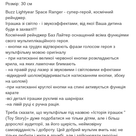
Розмір: 30 см
Buzz Lightyear Space Ranger - супер-герой, космічний
рейнджер.
Іграшка зі світло - і звукоэффектами, від якої Ваша дитина
буде в захваті!!!
Космічний рейнджер Баз Лайтер оснащений всіма функціями
свого мультиплікаційного героя.
- кнопки на грудях відтворюють фрази голосом героя з
мультфільму мовою оригіналу
- при натисканні великої червоної кнопки розкладаються
крила, на яких лампочки блимають
- на правій руці лазер зі звуковими і світловими ефектами
-відкидний шолом(відкривається натисканням кнопки, збоку
на шоломі)
-при натисканні круглої кнопки на спині активується функція
карате
-всі деталі іграшки рухливі на шарнірах
-на лівій руці є ручна рація.
Треба сказати, що мультфільм під назвою «Історія іграшок "
(Toy Story)» дуже подобатися не тільки дітям, але і більш
дорослої аудиторії, за його щирість, неймовірну
самовідданість і доброту. Цей добрий мультик вчить нас не
тільки любити і жити в дружбі, але і здійснювати героїчні