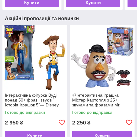
Купити
Купити
Акційні пропозиції та новинки
Інтерактивна фігурка Вуді
🥔Інтерактивна іграшка
понад 50+ фраз і звуків "
Містер Картопля з 25+
Історія Іграшок 5"— Disney
звуками та фразами Mr.
Pixar Toy Story 5 від Mattel 🤠
Potato Head Toy Story 5
Готово до відправки
Готово до відправки
✨
Hasbro
2 950
2 250
₴
₴
Купити
Купити