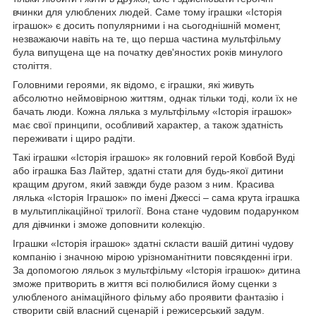
вчинки для улюблених людей. Саме тому іграшки «Історія
іграшок» є досить популярними і на сьогоднішній момент,
незважаючи навіть на те, що перша частина мультфільму
була випущена ще на початку дев'яностих років минулого
століття.
Головними героями, як відомо, є іграшки, які живуть
абсолютно неймовірною життям, однак тільки тоді, коли їх не
бачать люди. Кожна лялька з мультфільму «Історія іграшок»
має свої принципи, особливий характер, а також здатність
переживати і щиро радіти.
Такі іграшки «Історія іграшок» як головний герой Ковбой Вуді
або іграшка Баз Лайтер, здатні стати для будь-якої дитини
кращим другом, який завжди буде разом з ним. Красива
лялька «Історія Іграшок» по імені Джессі – сама крута іграшка
в мультиплікаційної трилогії. Вона стане чудовим подарунком
для дівчинки і зможе доповнити колекцію.
Іграшки «Історія іграшок» здатні скласти вашій дитині чудову
компанію і значною мірою урізноманітнити повсякденні ігри.
За допомогою ляльок з мультфільму «Історія іграшок» дитина
зможе притворить в життя всі полюбилися йому сценки з
улюбленого анімаційного фільму або проявити фантазію і
створити свій власний сценарій і режисерський задум.