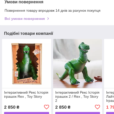
Умови повернення
Повернення товару впродовж 14 днів за рахунок покупця
Всі умови повернення
Подібні товари компанії
Інтерактивний Рекс Історія
Інтерактивний Рекс Історія
Інте
іграшок Rex , Toy Story
іграшок 2 / Rex , Toy Story
Лайт
2
Ігра
Story
2 850
2 850
1 7
₴
₴
Matt