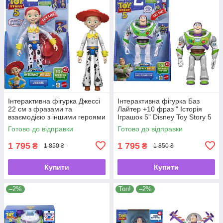
Інтерактивна фігурка Джессі
Інтерактивна фігурка Баз
22 см з фразами та
Лайтер +10 фраз " Історія
взаємодією з іншими героями
Іграшок 5" Disney Toy Story 5
— Disney Pixar Toy Story 5
Interactables від Mattel 🚀✨
Готово до відправки
Готово до відправки
Interactables від Mattel ✨🍒
1 795
1 795
₴
₴
1 850 ₴
1 850 ₴
Купити
Купити
–2%
Топ!
–2%