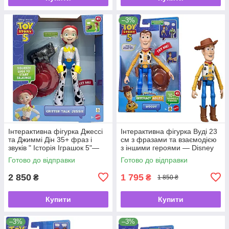
–3%
Інтерактивна фігурка Джессі
Інтерактивна фігурка Вуді 23
та Джиммі Дін 35+ фраз і
см з фразами та взаємодією
звуків " Історія Іграшок 5"—
з іншими героями — Disney
Disney Pixar Toy Story 5 від
Pixar Toy Story 5 Interactables
Готово до відправки
Готово до відправки
Mattel ✨🍒
від Mattel 🤠✨
2 850
1 795
₴
₴
1 850 ₴
Купити
Купити
–3%
–3%