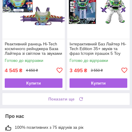
Реактивний ранець Hi-Tech
Інтерактивний Баз Лайтер Hi-
космічного рейнджера База
Tech Edition 35+ звуків та
Лайтера зі світлом та звуками
фраз Історія іграшок 5 Toy
Історія іграшок 5 / Toy Story 5
Story 5 Buzz Lightyear Mattel
Готово до відправки
Готово до відправки
Buzz Lightyear
Disney
4 545
3 495
₴
₴
4 650 ₴
3 550 ₴
Купити
Купити
Показати ще
Про нас
100% позитивних з 75 відгуків за рік