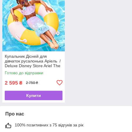
Купальник Дісней для
дівчаток русалонька Аріель /
Deluxe Disney Store Ariel The
Little Mermaid 🧜‍♀️✨
Готово до відправки
2 595
₴
2 750 ₴
Купити
Про нас
100% позитивних з 75 відгуків за рік