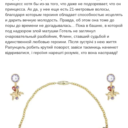
принцесс хотя бы из-за того, что даже не подозревает, что он
принцесса. Ах да, у нее еще есть 21-метровые волосы,
благодаря которым героиня обладает способностью исцелять
и дарить вечную молодость. Правда, об этом она тоже до
поры до времени не догадывалась... Пока в башню, в которой
под надзором злой матушки Готель не заглянул
очаровательный разбойник, Флинн, ставший судьбой и
единственной любовью героини. Після зустрічі з нею життя
Рапунцель робить крутий поворот, завіси таємниць начинют
відкриватися, і героїня нарешті розуміє, хто вона насправді!