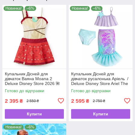
Новинка!
–6%
Новинка!
–6%
Купальник Дісней для
Купальник Дісней для
дівчаток Ваяна Moana 2
дівчаток русалонька Аріель /
Deluxe Disney Store 2026 🌺
Deluxe Disney Store Ariel The
🌊
Little Mermaid 🧜‍♀️✨
Готово до відправки
Готово до відправки
2 395
2 595
₴
₴
2 550 ₴
2 750 ₴
Купити
Купити
Новинка!
–6%