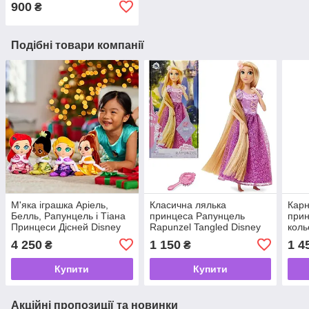
900
₴
Подібні товари компанії
М'яка іграшка Аріель,
Класична лялька
Карн
Белль, Рапунцель і Тіана
принцеса Рапунцель
прин
Принцеси Дісней Disney
Rapunzel Tangled Disney
коль
Store
», F
4 250
1 150
1 4
₴
₴
Купити
Купити
Акційні пропозиції та новинки