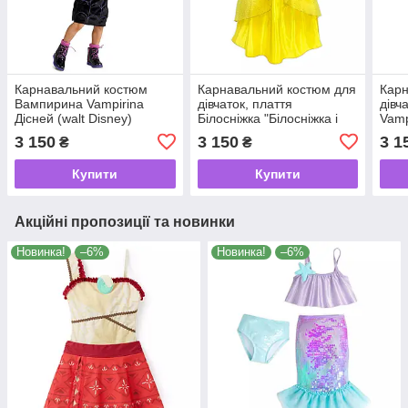
Карнавальний костюм
Карнавальний костюм для
Карн
Вампирина Vampirina
дівчаток, плаття
дівч
Дісней (walt Disney)
Білосніжка "Білосніжка і
Vamp
сім гномів" Disney 2020
Disn
3 150
3 150
3 1
₴
₴
Купити
Купити
Акційні пропозиції та новинки
Новинка!
–6%
Новинка!
–6%