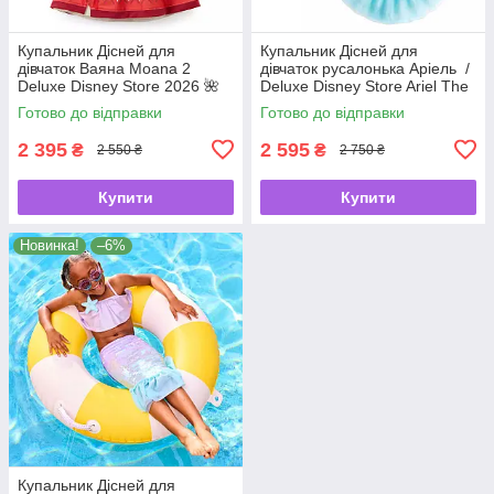
Купальник Дісней для
Купальник Дісней для
дівчаток Ваяна Moana 2
дівчаток русалонька Аріель /
Deluxe Disney Store 2026 🌺
Deluxe Disney Store Ariel The
🌊
Little Mermaid 🧜‍♀️✨
Готово до відправки
Готово до відправки
2 395
2 595
₴
₴
2 550 ₴
2 750 ₴
Купити
Купити
Новинка!
–6%
Купальник Дісней для