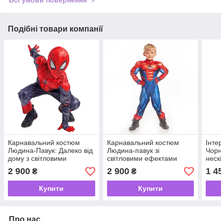
Подібні товари компанії
Карнавальний костюм
Карнавальний костюм
Інте
Людина-Павук: Далеко від
Людина-павук зі
Чорн
дому з світловими
світловими ефектами
неск
ефектами Spider-Man: Far
Дісней Spider-Man DISNEY
Wido
2 900
2 900
1 4
₴
₴
from Home Disney Store
2020
Infi
Купити
Купити
Про нас