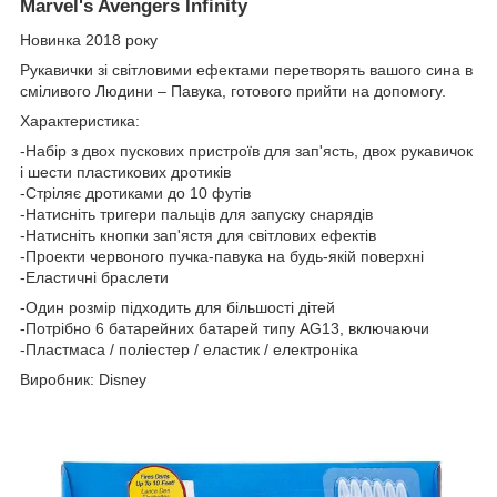
Marvel's Avengers Infinity
Новинка 2018 року
Рукавички зі світловими ефектами перетворять вашого сина в
сміливого Людини – Павука, готового прийти на допомогу.
Характеристика:
-Набір з двох пускових пристроїв для зап'ясть, двох рукавичок
і шести пластикових дротиків
-Стріляє дротиками до 10 футів
-Натисніть тригери пальців для запуску снарядів
-Натисніть кнопки зап'ястя для світлових ефектів
-Проекти червоного пучка-павука на будь-якій поверхні
-Еластичні браслети
-Один розмір підходить для більшості дітей
-Потрібно 6 батарейних батарей типу AG13, включаючи
-Пластмаса / поліестер / еластик / електроніка
Виробник: Disney