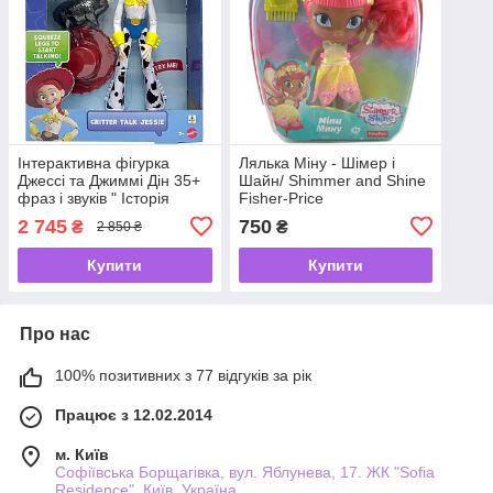
Інтерактивна фігурка
Лялька Міну - Шімер і
Джессі та Джиммі Дін 35+
Шайн/ Shimmer and Shine
фраз і звуків " Історія
Fisher-Price
Іграшок 5"— Disney Pixar
2 745
750
₴
₴
2 850 ₴
Toy Story 5 від Mattel ✨🍒
Купити
Купити
Про нас
100% позитивних з 77 відгуків за рік
Працює з 12.02.2014
м. Київ
Софіївська Борщагівка, вул. Яблунева, 17. ЖК "Sofia
Residence", Київ, Україна