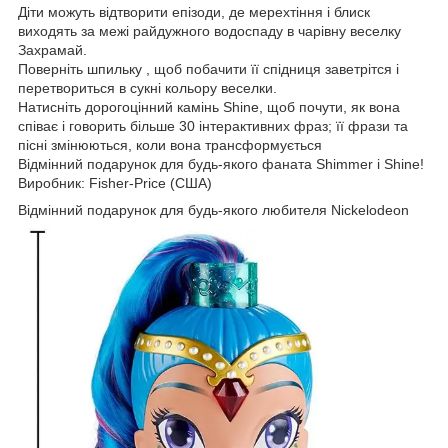
Діти можуть відтворити епізоди, де мерехтіння і блиск
виходять за межі райдужного водоспаду в чарівну веселку
Захрамай.
Поверніть шпильку , щоб побачити її спідниця заветрітся і
перетвориться в сукні кольору веселки.
Натисніть дорогоцінний камінь Shine, щоб почути, як вона
співає і говорить більше 30 інтерактивних фраз; її фрази та
пісні змінюються, коли вона трансформується
Відмінний подарунок для будь-якого фаната Shimmer і Shine!
Виробник: Fіsher-Prіce (США)
Відмінний подарунок для будь-якого любителя Nickelodeon