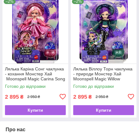
–2%
–2%
Лялька Каріна Сонг чаклунка
Лялька Віллоу Торн чаклунка
- кохання Монстер Хай
- природи Монстер Хай
Moonspell Magic Carina Song
Moonspell Magic Willow
by Monster High 🌙
Thorne by Monster High 🌙
Готово до відправки
Готово до відправки
2 895
2 895
₴
₴
2 950 ₴
2 950 ₴
Купити
Купити
Про нас