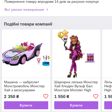
Повернення товару впродовж 14 днів за рахунок покупця
Всі умови повернення
Подібні товари компанії
Машина — кабріолет
Шарнірна лялька Монстер
Ляль
Монстромобіль Монстер
Хай Клодин Вульф Бал
Нефе
Хай з аксесуарами
Монстрів Monster High
High
Monster High 2022
Clawdeen Wolf Monster
2 350
1 550
1 5
₴
₴
Ball
Купити
Купити