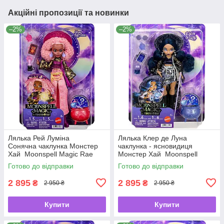
Акційні пропозиції та новинки
–2%
–2%
Лялька Рей Луміна
Лялька Клер де Луна
Сонячна чаклунка Монстер
чаклунка - ясновидиця
Хай Moonspell Magic Rae
Монстер Хай Moonspell
Lumina by Monster High 🌙
Magic Claire de Luna by
Готово до відправки
Готово до відправки
Monster High 🌙
2 895
2 895
₴
₴
2 950 ₴
2 950 ₴
Купити
Купити