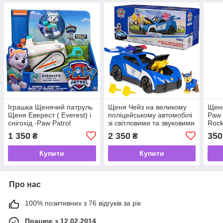
Іграшка Щенячий патруль
Щеня Чейз на великому
Щеня
Щеня Еверест ( Everest) і
поліцейському автомобілі
Paw 
снігохід -Paw Patrol
зі світловими та звуковими
Rock
ефектами "Щенячий
1 350
2 350
350
₴
₴
патруль" - Paw Patrol
Chase Launch 'N'
Купити
Купити
Про нас
100% позитивних з 76 відгуків за рік
Працює з 12.02.2014