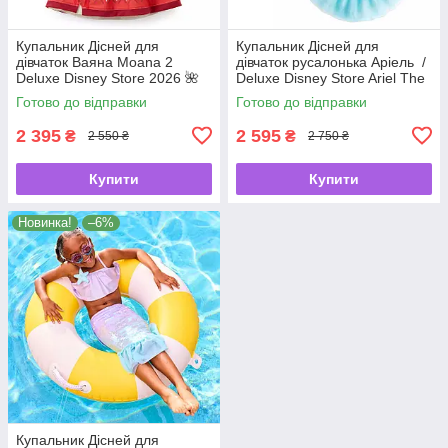
Купальник Дісней для
Купальник Дісней для
дівчаток Ваяна Moana 2
дівчаток русалонька Аріель /
Deluxe Disney Store 2026 🌺
Deluxe Disney Store Ariel The
🌊
Little Mermaid 🧜‍♀️✨
Готово до відправки
Готово до відправки
2 395
2 595
₴
₴
2 550 ₴
2 750 ₴
Купити
Купити
Новинка!
–6%
Купальник Дісней для