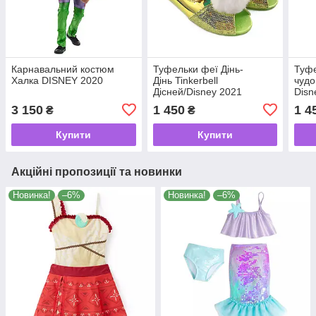
Карнавальний костюм
Туфельки феї Дінь-
Туфе
Халка DISNEY 2020
Дінь Tinkerbell
чудо
Дісней/Disney 2021
Disn
3 150
1 450
1 4
₴
₴
Купити
Купити
Акційні пропозиції та новинки
Новинка!
–6%
Новинка!
–6%