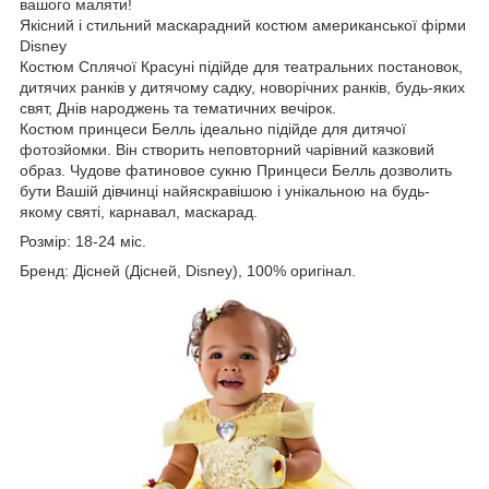
вашого маляти!
Якісний і стильний маскарадний костюм американської фірми
Disney
Костюм Сплячої Красуні підійде для театральних постановок,
дитячих ранків у дитячому садку, новорічних ранків, будь-яких
свят, Днів народжень та тематичних вечірок.
Костюм принцеси Белль ідеально підійде для дитячої
фотозйомки. Він створить неповторний чарівний казковий
образ. Чудове фатиновое сукню Принцеси Белль дозволить
бути Вашій дівчинці найяскравішою і унікальною на будь-
якому святі, карнавал, маскарад.
Розмір: 18-24 міс.
Бренд: Дісней (Дісней, Disney), 100% оригінал.