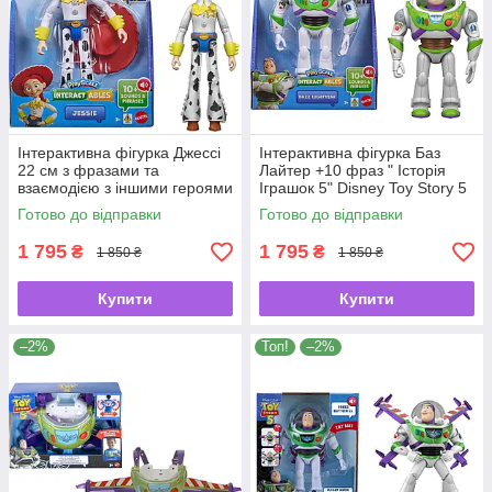
Інтерактивна фігурка Джессі
Інтерактивна фігурка Баз
22 см з фразами та
Лайтер +10 фраз " Історія
взаємодією з іншими героями
Іграшок 5" Disney Toy Story 5
— Disney Pixar Toy Story 5
Interactables від Mattel 🚀✨
Готово до відправки
Готово до відправки
Interactables від Mattel ✨🍒
1 795
1 795
₴
₴
1 850 ₴
1 850 ₴
Купити
Купити
–2%
Топ!
–2%