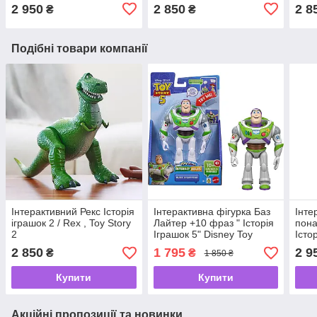
2 950
2 850
2 8
₴
₴
Подібні товари компанії
Інтерактивний Рекс Історія
Інтерактивна фігурка Баз
Інте
іграшок 2 / Rex , Toy Story
Лайтер +10 фраз " Історія
пона
2
Іграшок 5" Disney Toy
Істо
Story 5 Interactables від
Pixar
2 850
1 795
2 9
₴
₴
1 850 ₴
Mattel 🚀✨
🤠✨
Купити
Купити
Акційні пропозиції та новинки