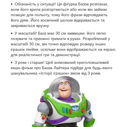
​Обізнаність у ситуації! Ця фігурка Базза розпізнає,
коли його крила розгортаються або коли він займає
позицію для польоту, тому його фрази відповідають
його діям. Його космічний шолом відкривається та
закривається вручну.
У масштабі! Базз має 30 см заввишки, його легко
позувати та приємно тримати в руках. Розроблений у
масштабі 30 см, він точно відповідає розміру інших
іграшок лінійки, оскільки вони відображаються на екрані,
для реалістичної гри та демонстрації.
3 роки і старше! Цей анімований приголомшливий
екшн-фільм про Базза Лайтера підійде для будь-якого
шанувальника «Історії іграшок» віком від 3 років.