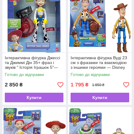
Інтерактивна фігурка Джессі
Інтерактивна фігурка Вуді 23
та Джиммі Дін 35+ фраз і
см з фразами та взаємодією
звуків " Історія Іграшок 5"—
з іншими героями — Disney
Disney Pixar Toy Story 5 від
Pixar Toy Story 5 Interactables
Готово до відправки
Готово до відправки
Mattel ✨🍒
від Mattel 🤠✨
2 850
1 795
₴
₴
1 850 ₴
Купити
Купити
–3%
–3%