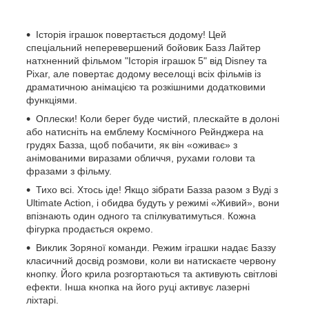
Історія іграшок повертається додому! Цей
спеціальний неперевершений бойовик Базз Лайтер
натхненний фільмом "Історія іграшок 5" від Disney та
Pixar, але повертає додому веселощі всіх фільмів із
драматичною анімацією та розкішними додатковими
функціями.
​Оплески! Коли берег буде чистий, плескайте в долоні
або натисніть на емблему Космічного Рейнджера на
грудях Базза, щоб побачити, як він «оживає» з
анімованими виразами обличчя, рухами голови та
фразами з фільму.
​Тихо всі. Хтось іде! Якщо зібрати Базза разом з Вуді з
Ultimate Action, і обидва будуть у режимі «Живий», вони
впізнають один одного та спілкуватимуться. Кожна
фігурка продається окремо.
Виклик Зоряної команди. Режим іграшки надає Баззу
класичний досвід розмови, коли ви натискаєте червону
кнопку. Його крила розгортаються та активують світлові
ефекти. Інша кнопка на його руці активує лазерні
ліхтарі.