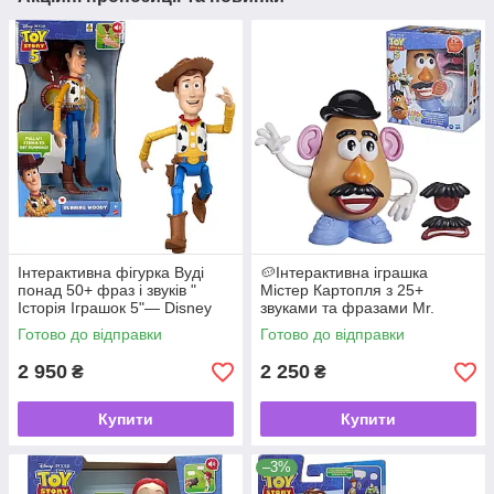
Інтерактивна фігурка Вуді
🥔Інтерактивна іграшка
понад 50+ фраз і звуків "
Містер Картопля з 25+
Історія Іграшок 5"— Disney
звуками та фразами Mr.
Pixar Toy Story 5 від Mattel 🤠
Potato Head Toy Story 5
Готово до відправки
Готово до відправки
✨
Hasbro
2 950
2 250
₴
₴
Купити
Купити
–3%