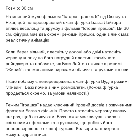
Розмір: 30 см
Натхненний мультфільмом "Історія іграшок 5" від Disney та
Pixar, цей неперевершений екшн-фігурка Базза Лайтера
втілює веселощі та дружбу з фільмів "Історія іграшок". Ця 30
см. фігурка має два окремі режими іграшки, один з яких має
реалістичну анімацію.
Коли берег вільний, плесніть у долоні або двічі натисніть
червону кнопку на його нагрудній пластині космічного
рейнджера та побачите, як Базз Лайтер оживає в режимі
"Живий" з анімованими виразами обличчя та рухами голови.
Якщо поблизу є неперевершена екшн-фігурка Вуді в режимі
"Живий", Базз почне з ним розмовляти. (Кожна фігурка
продається окремо, за умови наявності.)
Режим "Іграшка" надає класичний ігровий досвід з озвученими
фразами Базза з фільмів. Просто натисніть червону кнопку
ще раз, щоб активувати. Базз також має висувні крила зі
світловими ефектами та є рухомим, що робить його
неперевершеною екшн-фігуркою. Кольори та прикраси
можуть відрізнятися.