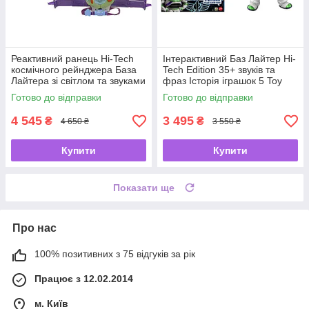
Реактивний ранець Hi-Tech
Інтерактивний Баз Лайтер Hi-
космічного рейнджера База
Tech Edition 35+ звуків та
Лайтера зі світлом та звуками
фраз Історія іграшок 5 Toy
Історія іграшок 5 / Toy Story 5
Story 5 Buzz Lightyear Mattel
Готово до відправки
Готово до відправки
Buzz Lightyear
Disney
4 545
3 495
₴
₴
4 650 ₴
3 550 ₴
Купити
Купити
Показати ще
Про нас
100% позитивних з 75 відгуків за рік
Працює з 12.02.2014
м. Київ