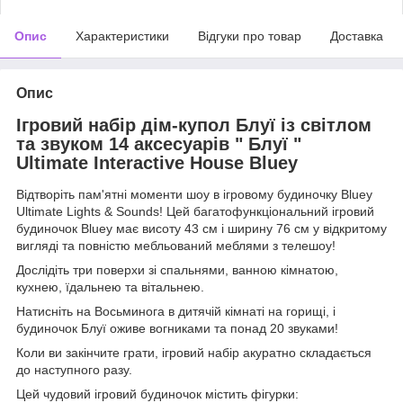
Опис
Характеристики
Відгуки про товар
Доставка
Опис
Ігровий набір дім-купол Блуї із світлом
та звуком 14 аксесуарів " Блуї "
Ultimate Interactive
House Bluey
Відтворіть пам'ятні моменти шоу в ігровому будиночку Bluey
Ultimate Lights & Sounds! Цей багатофункціональний ігровий
будиночок Bluey має висоту 43 см і ширину 76 см у відкритому
вигляді та повністю мебльований меблями з телешоу!
Дослідіть три поверхи зі спальнями, ванною кімнатою,
кухнею, їдальнею та вітальнею.
Натисніть на Восьминога в дитячій кімнаті на горищі, і
будиночок Блуї оживе вогниками та понад 20 звуками!
Коли ви закінчите грати, ігровий набір акуратно складається
до наступного разу.
Цей чудовий ігровий будиночок містить фігурки: