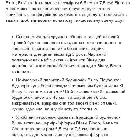
Бінго, Блуї та Чаттермакса розміром 6,5 см та 7,5 см! Бінго та
Блюї мають шарнірні механізми, рухомі руки та тіла.
Прикріпіть свої фігурки до рухомого танцполу та перемістіть
важіль, щоб відтворити початкову танцювальну сцену шоу!
Складається для зручного зберігання: Цей дитячий
ігровий будиночок легко складається для очищення та
зберігання; виготовлений з безпечних, міцних
матеріалів для дітей віком від 3 років. Чарівний
подарунковий набір дитячих іграшок Bluey для
дошкільнят, яким сподобаються пригоди з Bluey, Bingo
та іншими.
Неймовірний ляльковий будиночок Bluey Playhouse:
Відтворіть улюблені епізоди з ляльковим будиночком XL
Bluey зі світлом та звуком! Цей ексклюзивний іграшковий
будиночок, висотою 43 см. та шириною 76 см.,
відкривається, відкриваючи три веселі рівні: спальні,
кухню, їдальню, ванну кімнату та вітальню.
Улюблені персонажі фанатів: Іграшковий будиночок
Bluey включає шарнірні фігурки Bluey, Bingo, Nana та
Chattermax розміром 6,5 см та 7,5 см, ідеально
підходять для маленьких ручок; кожна фігурка з