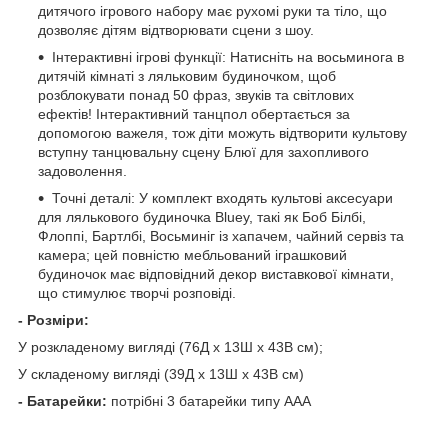
дитячого ігрового набору має рухомі руки та тіло, що
дозволяє дітям відтворювати сцени з шоу.
Інтерактивні ігрові функції: Натисніть на восьминога в
дитячій кімнаті з ляльковим будиночком, щоб
розблокувати понад 50 фраз, звуків та світлових
ефектів! Інтерактивний танцпол обертається за
допомогою важеля, тож діти можуть відтворити культову
вступну танцювальну сцену Блюї для захопливого
задоволення.
Точні деталі: У комплект входять культові аксесуари
для лялькового будиночка Bluey, такі як Боб Білбі,
Флоппі, Бартлбі, Восьминіг із хапачем, чайний сервіз та
камера; цей повністю мебльований іграшковий
будиночок має відповідний декор виставкової кімнати,
що стимулює творчі розповіді.
- Розміри:
У розкладеному вигляді (76Д x 13Ш x 43В см);
У складеному вигляді (39Д x 13Ш x 43В см)
- Батарейки:
потрібні 3 батарейки типу AAA