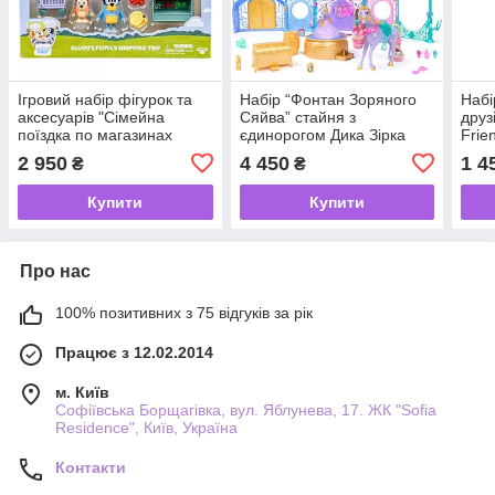
Ігровий набір фігурок та
Набір “Фонтан Зоряного
Набі
аксесуарів "Сімейна
Сяйва” стайня з
друз
поїздка по магазинах
єдинорогом Дика Зірка
Frie
Блуї" Блуї Bluey Beach
світло + звук , 24
2 950
4 450
1 4
₴
₴
аксесуарами "Академія
єдинорогів " Unicorn
Купити
Купити
Academy
Про нас
100% позитивних з 75 відгуків за рік
Працює з 12.02.2014
м. Київ
Софіївська Борщагівка, вул. Яблунева, 17. ЖК "Sofia
Residence", Київ, Україна
Контакти