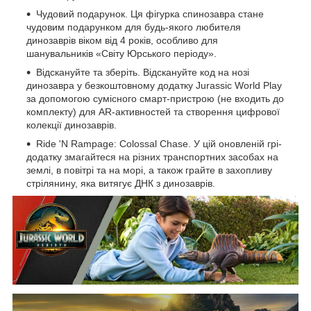
Чудовий подарунок. Ця фігурка спинозавра стане
чудовим подарунком для будь-якого любителя
динозаврів віком від 4 років, особливо для
шанувальників «Світу Юрського періоду».
Відскануйте та зберіть. Відскануйте код на нозі
динозавра у безкоштовному додатку Jurassic World Play
за допомогою сумісного смарт-пристрою (не входить до
комплекту) для AR-активностей та створення цифрової
колекції динозаврів.
Ride 'N Rampage: Colossal Chase. У цій оновленій грі-
додатку змагайтеся на різних транспортних засобах на
землі, в повітрі та на морі, а також грайте в захопливу
стрілянину, яка витягує ДНК з динозаврів.