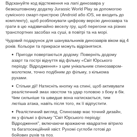
Відскануйте код відстеження на лапі динозавра у
безкоштовному додатку Jurassic World Play за допомогою
сумісного смарт-пристрою (Android або iOS, не входить до
комплекту), щоб розблокувати цифрову версію динозавра та
грати в цю надзвичайно веселу гру, щоб перегони на різних
транспортних засобах на суші, в повітрі та на морі.
Чудовий подарунок для шанувальників динозаврів віком від 4
років. Кольори та прикраси можуть відрізнятися.
Пригоди повертаються додому. Поверніть додому
азарт та гострі відчуття від фільму «Світ Юрського
періоду: Відродження» з цим унікальним спинозавром-
молотком, точно подібним до фільму, з кількома
рухами.
Стільки дії! Натисніть кнопку на спині, щоб активувати
реалістичний змах хвостом та удар головою з боку в бік.
Чим сильніше та швидше вона натискається, тим
лютіша атака, навіть після того, як її відпустити.
Реалістичний вигляд. Спинозавр має точний дизайн,
як у фільмі з фільму "Світ Юрського періоду:
Відродження", включаючи вражаюче квадратне вітрило
та багатосекційний хвіст. Рухомі суглоби готові до
бойових рухів та поз.