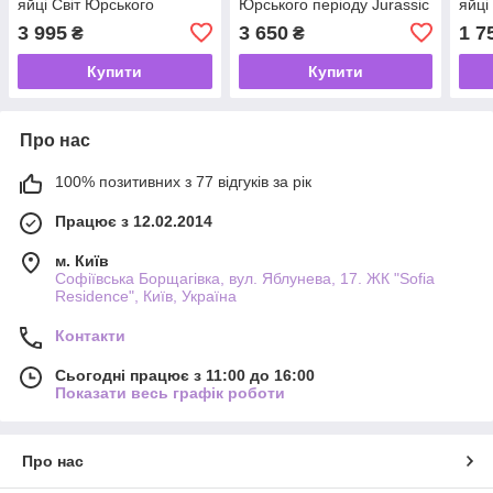
яйці Світ Юрського
Юрського періоду Jurassic
яйці
періоду Primal Hatch
World Mattel
Hatc
3 995
3 650
1 7
₴
₴
Jurassic World
Купити
Купити
Про нас
100% позитивних з 77 відгуків за рік
Працює з 12.02.2014
м. Київ
Софіївська Борщагівка, вул. Яблунева, 17. ЖК "Sofia
Residence", Київ, Україна
Контакти
Сьогодні працює з 11:00 до 16:00
Показати весь графік роботи
Про нас