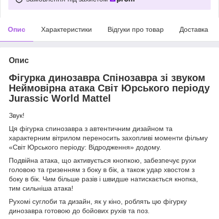
Опис
Характеристики
Відгуки про товар
Доставка
Опис
Фігурка динозавра Спінозавра зі звуком
Неймовірна атака Світ Юрського періоду
Jurassic World Mattel
Звук!
Ця фігурка спинозавра з автентичним дизайном та
характерним вітрилом переносить захопливі моменти фільму
«Світ Юрського періоду: Відродження» додому.
Подвійна атака, що активується кнопкою, забезпечує рухи
головою та гризенням з боку в бік, а також удар хвостом з
боку в бік. Чим більше разів і швидше натискається кнопка,
тим сильніша атака!
Рухомі суглоби та дизайн, як у кіно, роблять цю фігурку
динозавра готовою до бойових рухів та поз.