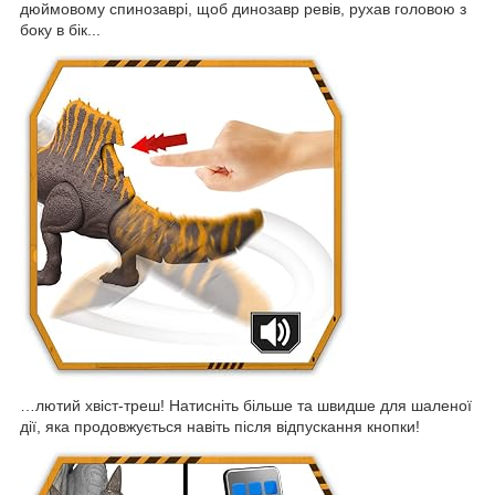
дюймовому спинозаврі, щоб динозавр ревів, рухав головою з
боку в бік...
…лютий хвіст-треш! Натисніть більше та швидше для шаленої
дії, яка продовжується навіть після відпускання кнопки!