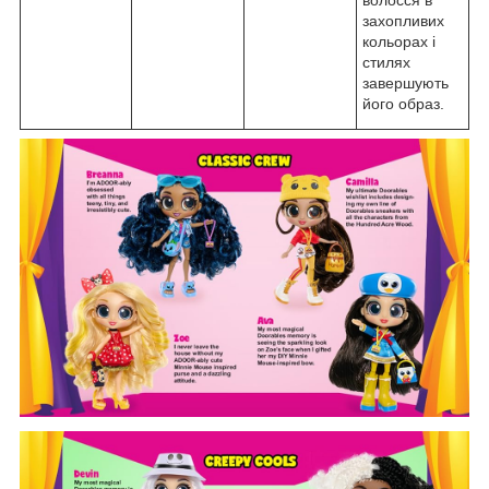
волосся в
захопливих
кольорах і
стилях
завершують
його образ.