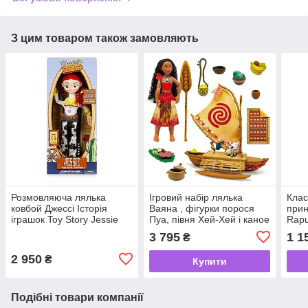
З цим товаром також замовляють
Розмовляюча лялька
Ігровий набір лялька
Клас
ковбой Джессі Історія
Ваяна , фігурки порося
при
іграшок Toy Story Jessie
Пуа, півня Хей-Хей і каное
Rapu
Disney
/ Moana Ocean Adventure
3 795
1 1
₴
Classic Dol
2 950
₴
Купити
Подібні товари компанії