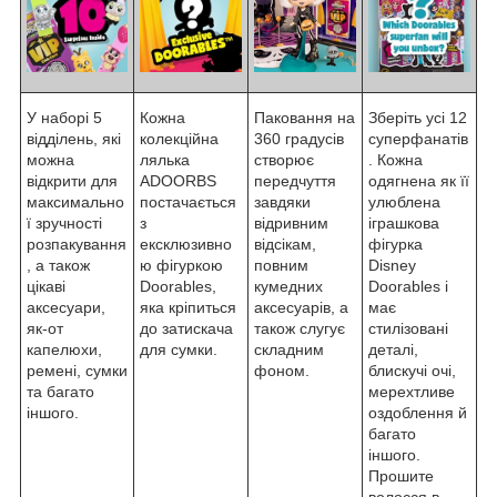
У наборі 5
Кожна
Паковання на
Зберіть усі 12
відділень, які
колекційна
360 градусів
суперфанатів
можна
лялька
створює
. Кожна
відкрити для
ADOORBS
передчуття
одягнена як її
максимально
постачається
завдяки
улюблена
ї зручності
з
відривним
іграшкова
розпакування
ексклюзивно
відсікам,
фігурка
, а також
ю фігуркою
повним
Disney
цікаві
Doorables,
кумедних
Doorables і
аксесуари,
яка кріпиться
аксесуарів, а
має
як-от
до затискача
також слугує
стилізовані
капелюхи,
для сумки.
складним
деталі,
ремені, сумки
фоном.
блискучі очі,
та багато
мерехтливе
іншого.
оздоблення й
багато
іншого.
Прошите