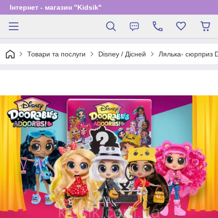
Інтернет - магазин "Kidsik"
Товари та послуги
Disney / Дісней
Лялька- сюрприз 