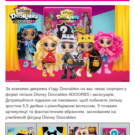
За кожними дверима з'їзду Doorables на вас чекає сюрприз у
формі ляльок Disney Doorables ADOORBS і аксесуарів.
Дотримуйтеся підказок на пакованні, щоб побачити ляльку
зростом 5,5 дюйма з різнобарвним волоссям, 9 точками
артикуляції та фантастичним вбранням, заснованим на
улюбленій фігурці Disney Doorables.