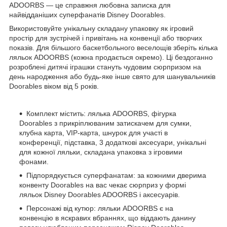
ADOORBS — це справжня любовна записка для
найвідданіших суперфанатів Disney Doorables.
Використовуйте унікальну складану упаковку як ігровий
простір для зустрічей і привітань на конвенції або творчих
показів. Для більшого баскетбольного веселощів зберіть кілька
ляльок ADOORBS (кожна продається окремо). Ці бездоганно
розроблені дитячі іграшки стануть чудовим сюрпризом на
день народження або будь-яке інше свято для шанувальників
Doorables віком від 5 років.
Комплект містить: лялька ADOORBS, фігурка
Doorables з прикріплюваним затискачем для сумки,
клубна карта, VIP-карта, шнурок для участі в
конференції, підставка, 3 додаткові аксесуари, унікальні
для кожної ляльки, складана упаковка з ігровими
фонами.
Підпорядкується суперфанатам: за кожними дверима
конвенту Doorables на вас чекає сюрприз у формі
ляльок Disney Doorables ADOORBS і аксесуарів.
Персонажі від кутюр: ляльки ADOORBS є на
конвенцію в яскравих вбраннях, що віддають данину