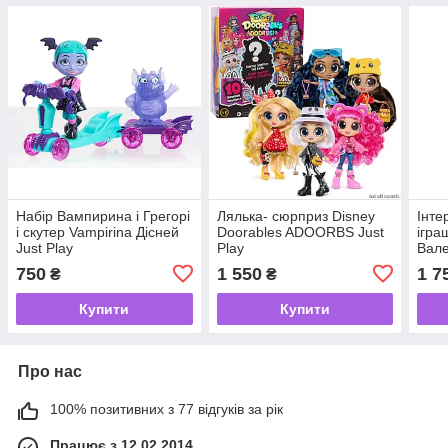
Набір Вампирина і Грегорі
Лялька- сюрприз Disney
Інте
і скутер Vampirina Дісней
Doorables ADOORBS Just
ігра
Just Play
Play
Вале
Wish
750
1 550
1 7
₴
₴
Play
Купити
Купити
Про нас
100% позитивних з 77 відгуків за рік
Працює з 12.02.2014