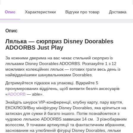
Опис
Характеристики
Відгуки про товар
Доставка
Опис
Лялька — сюрприз Disney Doorables
ADOORBS Just Play
За кожними дверима на вас чекає стильний сюрприз із
ляльками Disney Doorables ADOORBS. Розпакуйте 1 з 12
можливих колекційних ляльок — готових грати весь день із
найвідданішими шанувальниками Doorables.
Дотримуйтеся підказок на упаковці. Відкрийте 5
пронумерованих відділень, щоб виявити безліч аксесуарів
«
ADOORB
— able».
Знайдіть шнурок VIP-конференції, клубну карту, пару взуття,
ЕКСКЛЮЗИВну мініфігурку Disney Doorables, яка кріпиться на
затискач для сумки й багато іншого. Потім познайомтеся з
чудовою лялькою ADOORBS заввишки 14 см. З різнобарвним
волоссям, 9 точками артикуляції та фантастичним вбранням,
заснованим на улюбленій фігурці Disney Doorables, ляльки