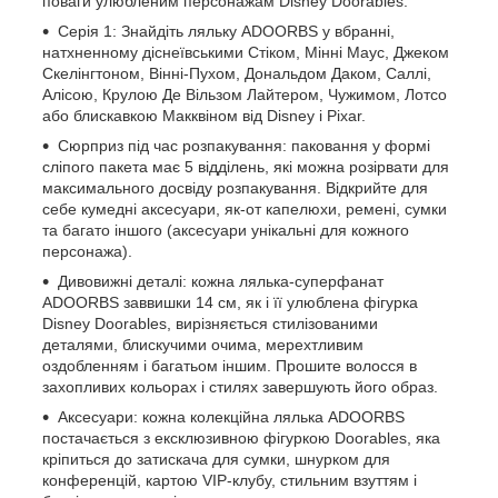
поваги улюбленим персонажам Disney Doorables.
Серія 1: Знайдіть ляльку ADOORBS у вбранні,
натхненному діснеївськими Стіком, Мінні Маус, Джеком
Скелінгтоном, Вінні-Пухом, Дональдом Даком, Саллі,
Алісою, Крулою Де Вільзом Лайтером, Чужимом, Лотсо
або блискавкою Макквіном від Disney і Pixar.
Сюрприз під час розпакування: паковання у формі
сліпого пакета має 5 відділень, які можна розірвати для
максимального досвіду розпакування. Відкрийте для
себе кумедні аксесуари, як-от капелюхи, ремені, сумки
та багато іншого (аксесуари унікальні для кожного
персонажа).
Дивовижні деталі: кожна лялька-суперфанат
ADOORBS заввишки 14 см, як і її улюблена фігурка
Disney Doorables, вирізняється стилізованими
деталями, блискучими очима, мерехтливим
оздобленням і багатьом іншим. Прошите волосся в
захопливих кольорах і стилях завершують його образ.
Аксесуари: кожна колекційна лялька ADOORBS
постачається з ексклюзивною фігуркою Doorables, яка
кріпиться до затискача для сумки, шнурком для
конференцій, картою VIP-клубу, стильним взуттям і