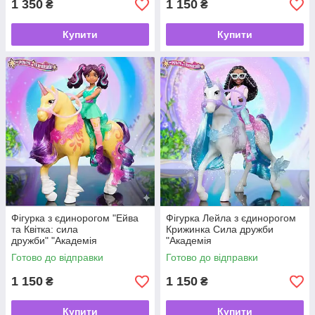
1 350
1 150
₴
₴
Купити
Купити
Фігурка з єдинорогом "Ейва
Фігурка Лейла з єдинорогом
та Квітка: сила
Крижинка Сила дружби
дружби" "Академія
"Академія
єдинорогів" Unicorn
єдинорогів" Unicorn Academy
Готово до відправки
Готово до відправки
Academy Ava & Leaf
1 150
1 150
₴
₴
Купити
Купити