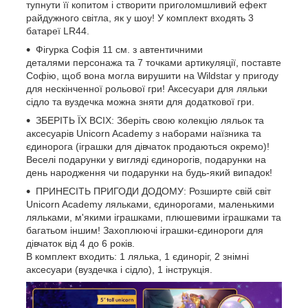
тупнути її копитом і створити приголомшливий ефект
райдужного світла, як у шоу! У комплект входять 3
батареї LR44.
Фігурка Софія 11 см. з автентичними
деталями персонажа та 7 точками артикуляції, поставте
Софію, щоб вона могла вирушити на Wildstar у пригоду
для нескінченної рольової гри! Аксесуари для ляльки
сідло та вуздечка можна зняти для додаткової гри.
ЗБЕРІТЬ ЇХ ВСІХ: Зберіть свою колекцію ляльок та
аксесуарів Unicorn Academy з наборами наїзника та
єдинорога (іграшки для дівчаток продаються окремо)!
Веселі подарунки у вигляді єдинорогів, подарунки на
день народження чи подарунки на будь-який випадок!
ПРИНЕСІТЬ ПРИГОДИ ДОДОМУ: Розширте свій світ
Unicorn Academy ляльками, єдинорогами, маленькими
ляльками, м'якими іграшками, плюшевими іграшками та
багатьом іншим! Захоплюючі іграшки-єдинороги для
дівчаток від 4 до 6 років.
В комплект входить: 1 лялька, 1 єдиноріг, 2 знімні
аксесуари (вуздечка і сідло), 1 інструкція.