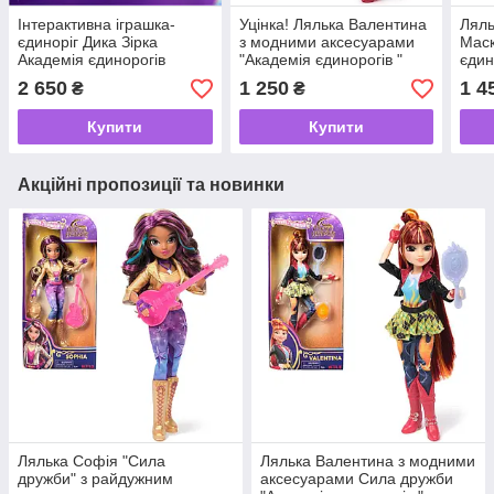
Інтерактивна іграшка-
Уцінка! Лялька Валентина
Ляль
єдиноріг Дика Зірка
з модними аксесуарами
Маск
Академія єдинорогів
"Академія єдинорогів "
єдин
Unicorn Academy Wildstar
Unicorn Academy Valentina
Acad
2 650
1 250
1 4
₴
₴
Unicorn
Купити
Купити
Акційні пропозиції та новинки
Лялька Софія "Сила
Лялька Валентина з модними
дружби" з райдужним
аксесуарами Сила дружби