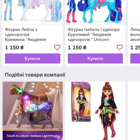
Фігурка Лейла з
Фігурка Ізабель і єдиноріг
Ляль
єдинорогом
Бурхливий "Академія
вол
Крижинка "Академія
єдинорогів " Unicorn
аксе
єдинорогів" Unicorn
Academy Isabel & River
єдин
1 150
1 150
1 2
₴
₴
Academy Layla & Glacier
Aca
Купити
Купити
Подібні товари компанії