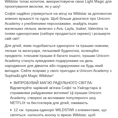
Wildstar топає копитом, використовуючи свою Light Magic для
проєктування веселки, як у шоу!
Софія надійно утримується на місці на Wildstar за допомогою
знімних вузькості та сідла. Щоб більше дізнатися про Unicorn
Academy з улюбленими персонажами, знайдіть інших
маленьких ляльок, включно з Ava, Layla, Isabel, Valentina та
їхніми єдинорогами (набори продаються окремо) і розширте
свій світ!
Для дітей, яким подобаються єдинороги та іграшки-човники,
ляльки та аксесуари, ляльковий будиночок, колекційні
предмети, плюшеві іграшки й багато іншого, іграшки Unicorn
Academy стануть кумедними подарунками на день
народження для дівчаток або подарунками на будь-який
випадок. Сяйте яскраво у своїх пригодах в Unicorn Academy з
Sophia&Light Magic Wildstar!
ВИПРОБУВАЙ МАГІЮ РАДУЛЬНОГО СВІТЛА:
Відсвяткуйте чарівний зв'язок Софії та Уайлдстара зі
справжніми райдужними вогнями! Ці іграшки Unicorn
Academy, створені за мотивами популярного шоу
NETFLIX та бестселерів для дітей, оживають.
12 см. іграшка-єдиноріг WILDSTAR з елементами, що
світяться: натисніть кнопку із зіркою Wildstar, щоб