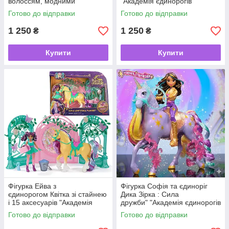
волоссям, модними
"Академія єдинорогів "
аксесуарами "Академія
Unicorn Academy Valentina
Готово до відправки
Готово до відправки
єдинорогів" Unicorn
Academy Power of Friendship
1 250
1 250
₴
₴
Купити
Купити
Фігурка Ейва з
Фігурка Софія та єдиноріг
єдинорогом Квітка зі стайнею
Дика Зірка : Сила
і 15 аксесуарів "Академія
дружби" "Академія єдинорогів
єдинорогів" Unicorn
" Unicorn Academy
Готово до відправки
Готово до відправки
Academy Ava & Leaf