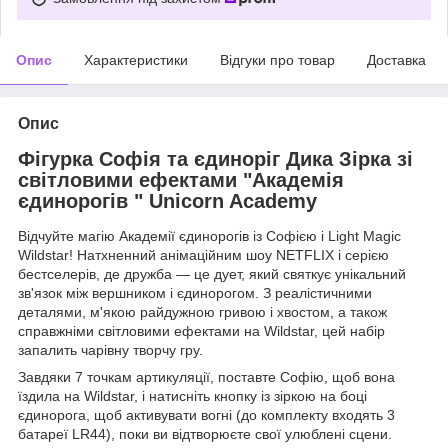
Опис
Характеристики
Відгуки про товар
Доставка
Опис
Фігурка Софія та єдиноріг Дика Зірка зі
світловими ефектами "Академія
єдинорогів " Unicorn Academy
Відчуйте магію Академії єдинорогів із Софією і Light Magic
Wildstar! Натхненний анімаційним шоу NETFLIX і серією
бестселерів, де дружба — це дует, який святкує унікальний
зв'язок між вершником і єдинорогом. З реалістичними
деталями, м'якою райдужною гривою і хвостом, а також
справжніми світловими ефектами на Wildstar, цей набір
запалить чарівну творчу гру.
Завдяки 7 точкам артикуляції, поставте Софію, щоб вона
їздила на Wildstar, і натисніть кнопку із зіркою на боці
єдинорога, щоб активувати вогні (до комплекту входять 3
батареї LR44), поки ви відтворюєте свої улюблені сцени.