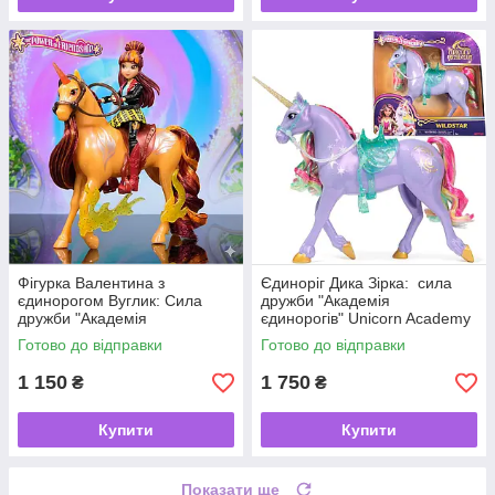
Фігурка Валентина з
Єдиноріг Дика Зірка: сила
єдинорогом Вуглик: Сила
дружби "Академія
дружби "Академія
єдинорогів" Unicorn Academy
єдинорогів" Unicorn Academy
Power of Friendship Wildstar
Готово до відправки
Готово до відправки
1 150
1 750
₴
₴
Купити
Купити
Показати ще