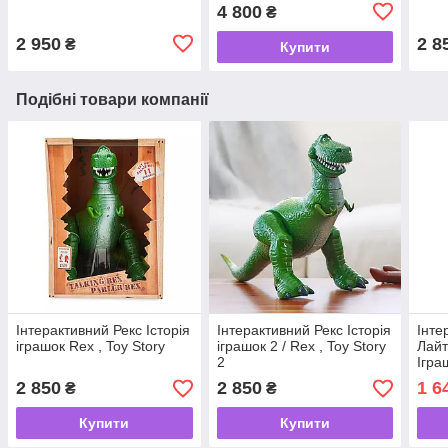
Disney
4 Disney
4 800
₴
2 950
2 8
₴
Купити
Подібні товари компанії
Інтерактивний Рекс Історія
Інтерактивний Рекс Історія
Інте
іграшок Rex , Toy Story
іграшок 2 / Rex , Toy Story
Лайт
2
Ігра
Story
2 850
2 850
1 6
₴
₴
Matt
Купити
Купити