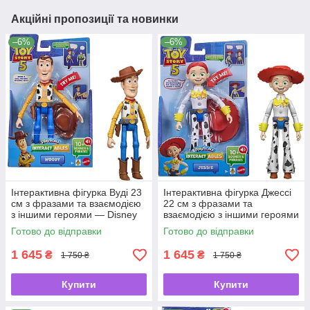
Акційні пропозиції та новинки
–6%
–6%
Інтерактивна фігурка Вуді 23
Інтерактивна фігурка Джессі
см з фразами та взаємодією
22 см з фразами та
з іншими героями — Disney
взаємодією з іншими героями
Pixar Toy Story 5 Interactables
— Disney Pixar Toy Story 5
Готово до відправки
Готово до відправки
від Mattel 🤠✨
Interactables від Mattel ✨🍒
1 645
1 645
₴
₴
1 750 ₴
1 750 ₴
Купити
Купити