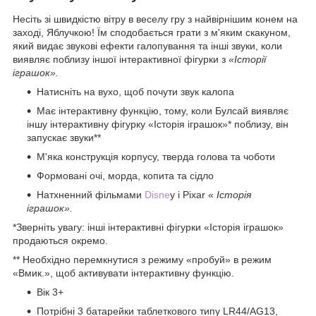
Несіть зі швидкістю вітру в веселу гру з найвірнішим конем на
заході, Яблучкою! Їм сподобається грати з м'яким скакуном,
який видає звукові ефекти галопування та інші звуки, коли
виявляє поблизу іншої інтерактивної фігурки з
«Історії
іграшок».
Натисніть на вухо, щоб почути звук калопа
Має інтерактивну функцію, тому, коли Булсай виявляє
іншу інтерактивну фігурку «Історія іграшок»* поблизу, він
запускає звуки**
М'яка конструкція корпусу, тверда голова та чоботи
Формовані очі, морда, копита та сідло
Натхненний фільмами
Disne
y і Pixar «
Історія
іграшок».
*Зверніть увагу: інші інтерактивні фігурки «Історія іграшок»
продаються окремо.
** Необхідно перемкнутися з режиму «пробуй» в режим
«Вмик.», щоб активувати інтерактивну функцію.
Вік 3+
Потрібні 3 батарейки таблеткового типу LR44/AG13,