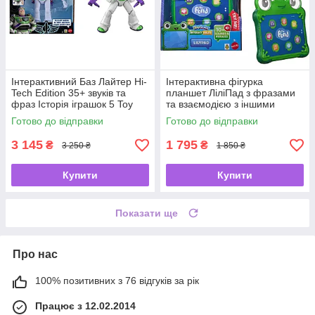
Інтерактивний Баз Лайтер Hi-
Інтерактивна фігурка
Tech Edition 35+ звуків та
планшет ЛіліПад з фразами
фраз Історія іграшок 5 Toy
та взаємодією з іншими
Story 5 Buzz Lightyear Mattel
героями Disney Pixar Toy
Готово до відправки
Готово до відправки
Disney
Story 5 Interactables від Mattel
🐸
3 145
1 795
₴
₴
3 250 ₴
1 850 ₴
Купити
Купити
Показати ще
Про нас
100% позитивних з 76 відгуків за рік
Працює з 12.02.2014