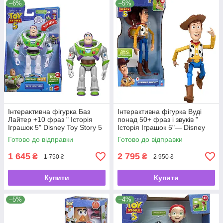
–6%
–5%
Інтерактивна фігурка Баз
Інтерактивна фігурка Вуді
Лайтер +10 фраз " Історія
понад 50+ фраз і звуків "
Іграшок 5" Disney Toy Story 5
Історія Іграшок 5"— Disney
Interactables від Mattel 🚀✨
Pixar Toy Story 5 від Mattel 🤠
Готово до відправки
Готово до відправки
✨
1 645
2 795
₴
₴
1 750 ₴
2 950 ₴
Купити
Купити
–5%
–4%