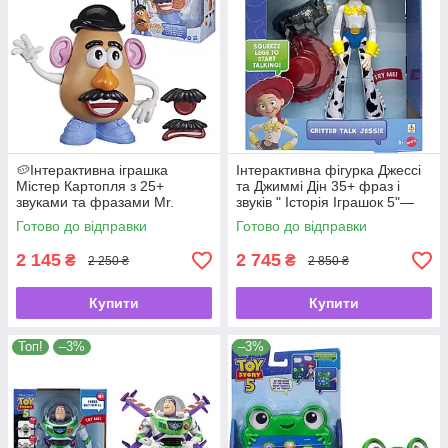
🥔Інтерактивна іграшка
Інтерактивна фігурка Джессі
Містер Картопля з 25+
та Джиммі Дін 35+ фраз і
звуками та фразами Mr.
звуків " Історія Іграшок 5"—
Potato Head Toy Story 5
Disney Pixar Toy Story 5 від
Готово до відправки
Готово до відправки
Hasbro
Mattel ✨🍒
2 145
2 745
₴
₴
2 250 ₴
2 850 ₴
Купити
Купити
Топ!
–3%
–3%