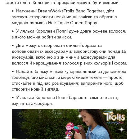
стояти одна. Кольори та прикраси можуть бути різними.
Натхненні DreamWorksTrolls Band Together, діти
зможуть створювати нескінченні зачіски та образи з
модною лялькою Hair-Tastic Queen Poppy.
У ляльки Королеви Поппі дуже довге рожеве волосся,
з якого можна робити зачіски.
Діти можуть створювати стильні образи та
доповнювати їх аксесуарами, використовуючи понад 15
аксесуарів, включно з з знімними аксесуарами для
волосся й нарощування волосся різних кольорів і форм.
Надайте блиску м'яким кучерям ляльки за допомогою
гребінця, що миється, з мерехтливим гелем — просто
стискайте її під час розчісування; випирайте його, щоб
створити новий вигляд.
У ляльки Королеви Поппі барвисте знімне плаття,
взуття та аксесуари.