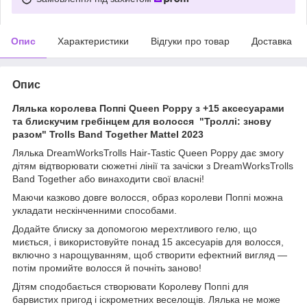
Опис
Характеристики
Відгуки про товар
Доставка
Опис
Лялька королева Поппі Queen Poppy з +15 аксесуарами
та блискучим гребінцем для волосся "Троллі: знову
разом" Trolls Band Together Mattel 2023
​​​​Лялька DreamWorksTrolls Hair-Tastic Queen Poppy дає змогу
дітям відтворювати сюжетні лінії та зачіски з DreamWorksTrolls
Band Together або винаходити свої власні!
Маючи казково довге волосся, образ королеви Поппі можна
укладати нескінченними способами.
Додайте блиску за допомогою мерехтливого гелю, що
миється, і використовуйте понад 15 аксесуарів для волосся,
включно з нарощуванням, щоб створити ефектний вигляд —
потім промийте волосся й почніть заново!
Дітям сподобається створювати Королеву Поппі для
барвистих пригод і іскрометних веселощів. Лялька не може