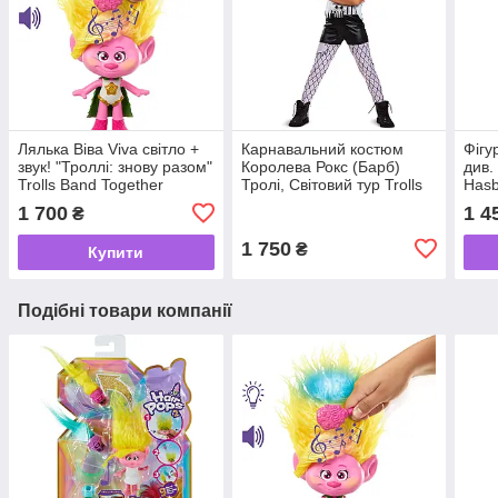
Лялька Віва Viva світло +
Карнавальний костюм
Фігу
звук! "Троллі: знову разом"
Королева Рокс (Барб)
див.
Trolls Band Together
Тролі, Світовий тур Trolls
Hasb
DreamWorks Mattel 2023
World Tour, Disguise
1 700
1 4
₴
1 750
₴
Купити
Подібні товари компанії