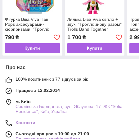
Фігурка Віва Viva​​​​​​​ Hair
Лялька Віва Viva світло +
Ігро
Pops аксесуарами-
звук! "Троллі: знову разом"
Попп
сюрпризами! "Троллі:
Trolls Band Together
аксе
знову разом" Trolls Band
DreamWorks Mattel 2023
знов
790
1 700
2 9
₴
₴
Together 2023
Toge
Купити
Купити
Про нас
100% позитивних з 77 відгуків за рік
Працює з 12.02.2014
м. Київ
Софіївська Борщагівка, вул. Яблунева, 17. ЖК "Sofia
Residence", Київ, Україна
Контакти
Сьогодні працює з 10:00 до 21:00
Показати весь графік роботи