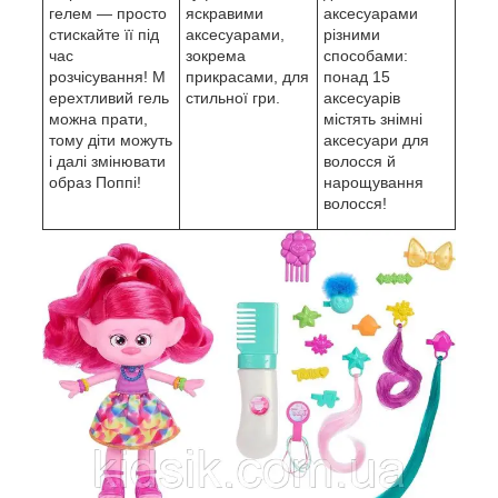
гелем — просто
яскравими
аксесуарами
стискайте її під
аксесуарами,
різними
час
зокрема
способами:
розчісування! М
прикрасами, для
понад 15
ерехтливий гель
стильної гри.
аксесуарів
можна прати,
містять знімні
тому діти можуть
аксесуари для
і далі змінювати
волосся й
образ Поппі!
нарощування
волосся!