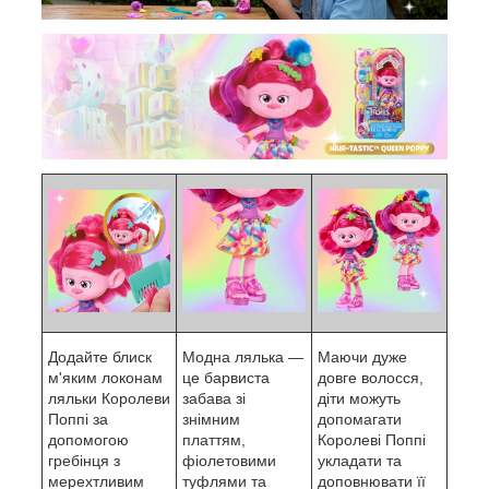
Додайте блиск
Модна лялька —
Маючи дуже
м'яким локонам
це барвиста
довге волосся,
ляльки Королеви
забава зі
діти можуть
Поппі за
знімним
допомагати
допомогою
платтям,
Королеві Поппі
гребінця з
фіолетовими
укладати та
мерехтливим
туфлями та
доповнювати її