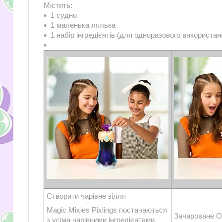
Містить:
1 судно
1 маленька лялька
1 набір інгредієнтів (для одноразового використан
Створити чарівне зілля
Magic Mixies Pixlings постачаються
Зачароване О
з усіма чарівними інгредієнтами,