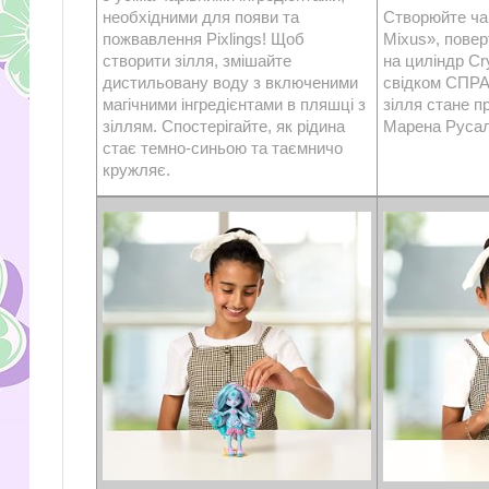
необхідними для появи та
Створюйте ча
пожвавлення Pixlings! Щоб
Mixus», пове
створити зілля, змішайте
на циліндр Cr
дистильовану воду з включеними
свідком СПРА
магічними інгредієнтами в пляшці з
зілля стане 
зіллям. Спостерігайте, як рідина
Марена Русалк
стає темно-синьою та таємничо
кружляє.