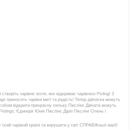
 створіть чарівне зілля, яке відкриває чарівного Pixling! З
ings приносять чарівні миті та радість! Тепер дівчатка можуть
собом відкрити прекрасну ляльку Пікслінг. Дівчата можуть
lings; Єдиноріг Юнія Пікслінг, Дірлі Пікслінг Олень і
їхній чарівній країні та вирушити у світ СПРАВЖньої магії!