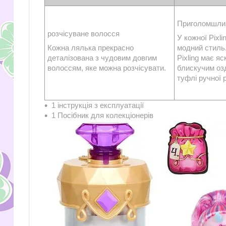
Приголомшли
розчісуване волосся
У кожної Pixli
Кожна лялька прекрасно
модний стиль
деталізована з чудовим довгим
Pixling має я
волоссям, яке можна розчісувати.
блискучим оз
туфлі ручної 
1 інструкція з експлуатації
1 Посібник для колекціонерів