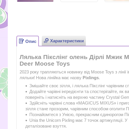
Характеристики
Опис
Лялька Пікслінг олень Дірлі Мжик Мі
Deer Moose Toys
2023 року трапляються новинку від Moose Toys з лінії 
ляльки! Нова лінійка має назву
Pixlings
.
Змішайте своє зілля, і лялька Пікслінг чарівним с
Додайте чарівні інгредієнти та спостерігайте, як 
поверніть і натисніть на верхню частину Crystal Gem
Здійсніть чарівні слова «MAGICUS MIXUS» і приг
зілля стане прозорим, чарівним способом оголити П
Познайомтеся з Унією, прекрасним єдинорогом Пі
Unia the Unicorn Pixling має 7 точок артикуляції. У
деталізоване взуття.