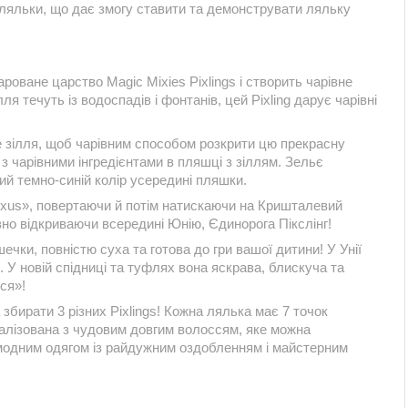
я ляльки, що дає змогу ставити та демонструвати ляльку
роване царство Magic Mixies Pixlings і створить чарівне
ілля течуть із водоспадів і фонтанів, цей Pixling дарує чарівні
е зілля, щоб чарівним способом розкрити цю прекрасну
 з чарівними інгредієнтами в пляшці з зіллям. Зельє
ий темно-синій колір усередині пляшки.
ixus», повертаючи й потім натискаючи на Кришталевий
івно відкриваючи всередині Юнію, Єдинорога Пікслінг!
ечки, повністю суха та готова до гри вашої дитини! У Унії
і. У новій спідниці та туфлях вона яскрава, блискуча та
ься»!
бирати 3 різних Pixlings! Кожна лялька має 7 точок
талізована з чудовим довгим волоссям, яке можна
 модним одягом із райдужним оздобленням і майстерним