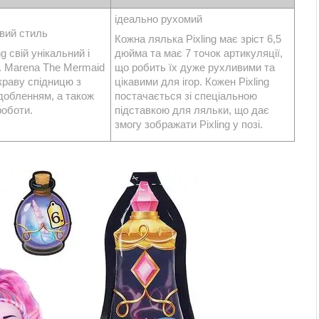
ідеально рухомий
вий стиль
Кожна лялька Pixling має зріст 6,5
ng свій унікальний і
дюйма та має 7 точок артикуляції,
. Marena The Mermaid
що робить їх дуже рухливими та
скраву спідницю з
цікавими для ігор. Кожен Pixling
добленням, а також
постачається зі спеціальною
роботи.
підставкою для ляльки, що дає
змогу зображати Pixling у позі.