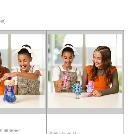
ня)
б'явлення
Збери їх усіх!