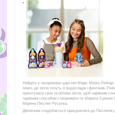
Увійдіть у зачароване царство Magic Mixies Pixlings і
землі, де зілля течуть із водоспадів і фонтанів, Pixl
приготувати своє особливе зілля, щоб чарівним спо
чарівним способом створювати та збирати 3 різних Pix
Марена Пікслінг Русалка.
Дівчаткам сподобається приєднатися до Пікслінгів у 