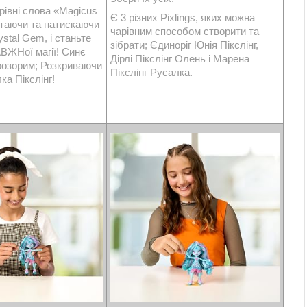
рівні слова «Magicus
Є 3 різних Pixlings, яких можна
ртаючи та натискаючи
чарівним способом створити та
ystal Gem, і станьте
зібрати; Єдиноріг Юнія Пікслінг,
ВЖНої магії! Синє
Дірлі Пікслінг Олень і Марена
прозорим; Розкриваючи
Пікслінг Русалка.
а Пікслінг!