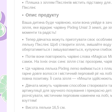
Пляшка з зіллям Пікслінгів містить підставку дл
Пікслінг.
Опис продукту
Ваша дитина буде чарівною, коли вона увійде в зача
зілля, яке відкриє чарівну Pixling Unia! З землі, де з
моменти та радість!
Тепер дівчатка можуть приготувати своє особлив
ляльку Пікслінг. Щоб створити зілля, змішайте воду
обертатиметься і змішуватиметься, купуючи глибок
Потім вони повторюють чарівні слова «Magicus M
самок. На їхніх очах синє зілля стає прозорим, чар
Ця чарівна лялька Pixling легко виймається з пляш
гарне довге волосся і містичний перловий ріг на лоб
повна позитиву. Її сила зілля — «Мешти здійснюют
Дівчата можуть чарівним способом створювати та з
артикуляції для зручного позування і прекрасно де
розчісувати, містичним перловим каменем на лобі,
взуттям!
Висота ляльки 16,5 см.