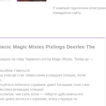
У компанії підключені електронн
покидаючи сайту.
ксіс Magic Mixies Pixlings Deerlee The
іграшок на тему Чарівного котла Magic Mixies. Тепер це —
пособом з'явиться!
ваш еліксир стає темно-синім усередині пляшки, потім
...
отуйтеся побачити справжнє диво! На ваших очах синє
ікслінга всередині пляшки!
кслінгом, чия сила зілля — «Мішти здійснюються»!
 неї довге волосся з корінням, м'яка спідниця та