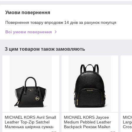
Умови повернення
Повернення товару впродовж 14 днів за рахунок покупця
Всі умови повернення
З цим товаром також замовляють
MICHAEL KORS Avril Small
MICHAEL KORS Jaycee
MICH
Leather Top-Zip Satchel
Medium Pebbled Leather
Larg
Маленька шкіряна сумка-
Backpack Рюкзак Майкл
Cros
портфель Майкл Корс
Корс Jaycee середнього
крос