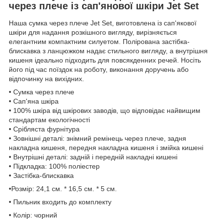
через плече із сап'янової шкіри Jet Set
Наша сумка через плече Jet Set, виготовлена із сап'якової
шкіри для надання розкішного вигляду, вирізняється
елегантним компактним силуетом. Полірована застібка-
блискавка з ланцюжком надає стильного вигляду, а внутрішня
кишеня ідеально підходить для повсякденних речей. Носіть
його під час поїздок на роботу, виконання доручень або
відпочинку на вихідних.
• Сумка через плече
• Сап'яна шкіра
• 100% шкіра від шкірових заводів, що відповідає найвищим
стандартам екологічності
• Срібляста фурнітура
• Зовнішні деталі: знімний ремінець через плече, задня
накладна кишеня, передня накладна кишеня і змійка кишені
• Внутрішні деталі: задній і передній накладні кишені
• Підкладка: 100% поліестер
• Застібка-блискавка
•Розмір: 24,1 см. * 16,5 см. * 5 см.
• Пильник входить до комплекту
• Колір: чорний