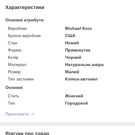
Характеристики
Основні атрибути
Виробник
Michael Kors
Країна виробник
США
Стан
Новий
Форма
Прямокутна
Колір
Чорний
Матеріал
Натуральна шкіра
Розмір
Малий
Тип застежки
Кліпса-автомат
Основні
Стать
Жіночий
Тип
Городской
Приховати
Відгуки про товар