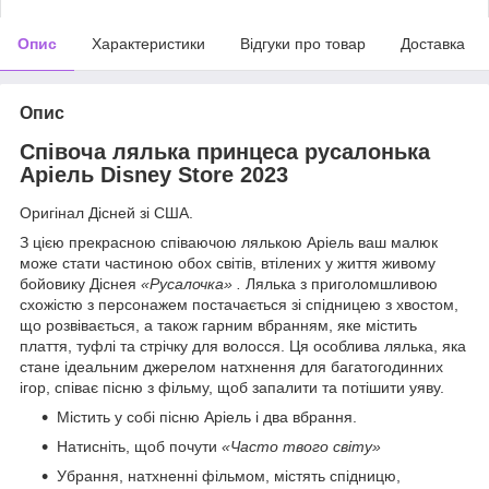
Опис
Характеристики
Відгуки про товар
Доставка
Опис
Співоча лялька принцеса русалонька
Аріель Disney Store 2023
Оригінал Дісней зі США.
З цією прекрасною співаючою лялькою Аріель ваш малюк
може стати частиною обох світів, втілених у життя живому
бойовику Діснея
«Русалочка» .
Лялька з приголомшливою
схожістю з персонажем постачається зі спідницею з хвостом,
що розвівається, а також гарним вбранням, яке містить
плаття, туфлі та стрічку для волосся. Ця особлива лялька, яка
стане ідеальним джерелом натхнення для багатогодинних
ігор, співає пісню з фільму, щоб запалити та потішити уяву.
Містить у собі пісню Аріель і два вбрання.
Натисніть, щоб почути
«Часто твого світу»
Убрання, натхненні фільмом, містять спідницю,