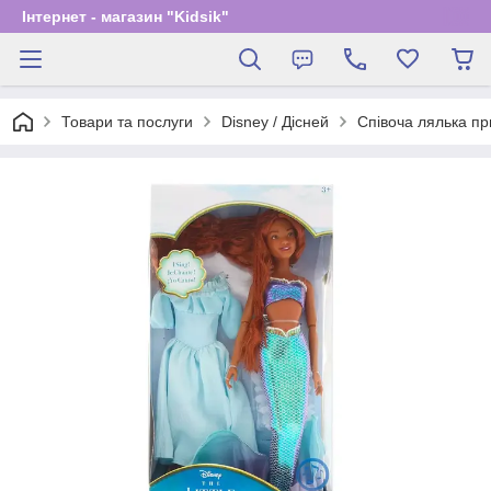
Інтернет - магазин "Kidsik"
Товари та послуги
Disney / Дісней
Співоча лялька пр