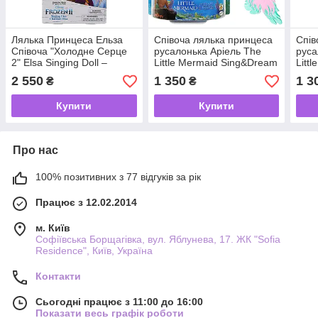
Лялька Принцеса Ельза
Співоча лялька принцеса
Спів
Співоча "Холодне Серце
русалонька Аріель The
руса
2" Elsa Singing Doll –
Little Mermaid Sing&Dream
Litt
Frozen 2 Disney Store
Ariel з фірмовим хвостом
2023
2 550
1 350
1 3
₴
₴
Mattel
Купити
Купити
Про нас
100% позитивних з 77 відгуків за рік
Працює з 12.02.2014
м. Київ
Софіївська Борщагівка, вул. Яблунева, 17. ЖК "Sofia
Residence", Київ, Україна
Контакти
Сьогодні працює з 11:00 до 16:00
Показати весь графік роботи