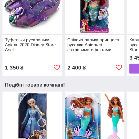
Туфельки русалоньки
Співоча лялька принцеса
Карн
Аріель 2020 Disney Store
русалка Аріель зі
руса
Ariel
світловими ефектами
Store
Disney Princess Sing &
Merm
3 4
Sparkle Ariel
1 350
2 400
₴
₴
Подібні товари компанії