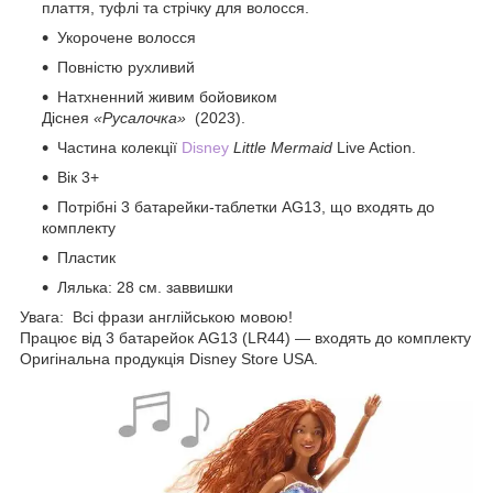
плаття, туфлі та стрічку для волосся.
Укорочене волосся
Повністю рухливий
Натхненний живим бойовиком
Діснея
«Русалочка»
(2023).
Частина колекції
Disney
Little Mermaid
Live Action.
Вік 3+
Потрібні 3 батарейки-таблетки AG13, що входять до
комплекту
Пластик
Лялька: 28 см. заввишки
Увага: Всі фрази англійською мовою!
Працює від 3 батарейок AG13 (LR44) — входять до комплекту
Оригінальна продукція Disney Store USA.