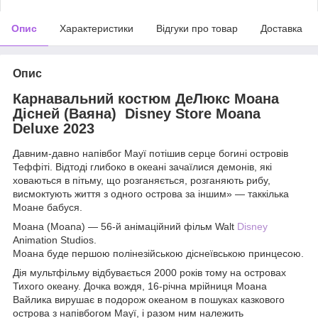
Опис
Характеристики
Відгуки про товар
Доставка
Опис
Карнавальний костюм ДеЛюкс Моана
Дісней (Ваяна) Disney Store Moana
Deluxe 2023
Давним-давно напівбог Мауї потішив серце богині островів
Теффіті. Відтоді глибоко в океані зачаїлися демонів, які
ховаються в пітьму, що розганяється, розганяють рибу,
висмоктують життя з одного острова за іншим» — таккілька
Моане бабуся.
Моана (Moana) — 56-й анімаційний фільм Walt
Disney
Animation Studios.
Моана буде першою полінезійською діснеївською принцесою.
Дія мультфільму відбувається 2000 років тому на островах
Тихого океану. Дочка вождя, 16-річна мрійниця Моана
Вайлика вирушає в подорож океаном в пошуках казкового
острова з напівбогом Мауї, і разом ним належить