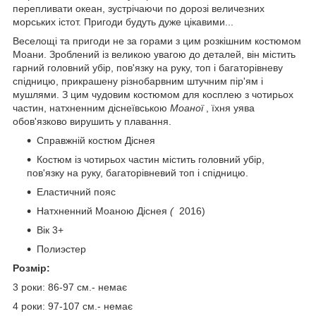
перепливати океан, зустрічаючи по дорозі величезних
морських істот. Пригоди будуть дуже цікавими...
Веселощі та пригоди не за горами з цим розкішним костюмом
Моани. Зроблений із великою увагою до деталей, він містить
гарний головний убір, пов'язку на руку, топ і багаторівневу
спідницю, прикрашену різнобарвним штучним пір'ям і
мушлями. З цим чудовим костюмом для косплею з чотирьох
частин, натхненним діснеївською
Моаної
, їхня уява
обов'язково вирушить у плавання.
Справжній костюм Діснея
Костюм із чотирьох частин містить головний убір,
пов'язку на руку, багаторівневий топ і спідницю.
Еластичний пояс
Натхненний Моаною Діснея
(
2016)
Вік 3+
Полиэстер
Розмір:
3 роки: 86-97 см.- немає
4 роки: 97-107 см.- немає