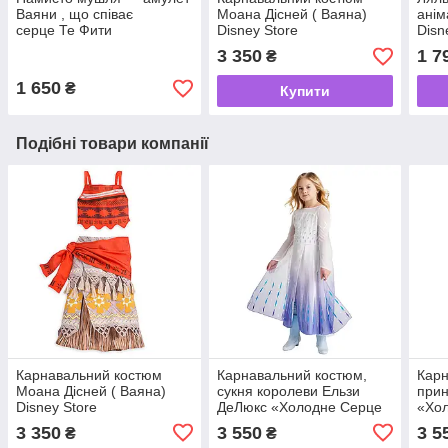
Ваяни , що співає
Моана Дісней ( Ваяна)
ані
серце Те Фити
Disney Store
Disn
Дісней Moana 2025
Coll
3 350
1 7
₴
1 650
₴
Купити
Подібні товари компанії
Карнавальний костюм
Карнавальний костюм,
Карн
Моана Дісней ( Ваяна)
сукня королеви Ельзи
прин
Disney Store
ДеЛюкс «Холодне Серце
«Хол
2 »,Queen Elsa Deluxe
ДеЛю
3 350
3 550
3 5
₴
₴
Frozen 2 Disney