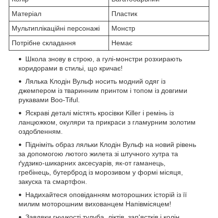
Матеріал
Пластик
Мультиплікаційні персонажі
Монстр
Потрібне складання
Немає
Школа знову в строю, а гулі-монстри розхирають
коридорами в стильі, що кричає!
Лялька Клодін Вульф носить модний одяг із
джемпером із тваринним принтом і топом із довгими
рукавами Boo-Tiful.
Яскраві деталі містять кросівки Killer і ремінь із
ланцюжком, окуляри та прикраси з гламурним золотим
оздобленням.
Підніміть образ ляльки Клодін Вульф на новий рівень
за допомогою лютого жилета зі штучного хутра та
ґудзико-шикарних аксесуарів, як-от гаманець,
гребінець, бутерброд із морозивом у формі місяця,
закуска та смартфон.
Надихайтеся оповіданням моторошних історій із її
милим моторошним вихованцем Напівмісяцем!
Завдяки гнучкості тулуба, ліктів, зап'ястків і колін