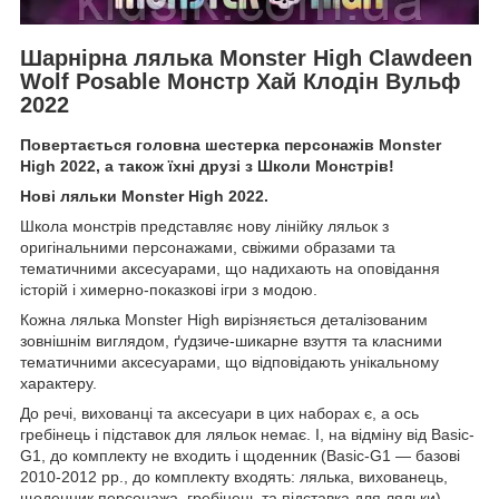
Шарнірна лялька Monster High Clawdeen
Wolf Posable Монстр Хай Клодін Вульф
2022
Повертається головна шестерка персонажів Monster
High 2022, а також їхні друзі з Школи Монстрів!
Нові ляльки Monster High 2022.
Школа монстрів представляє нову лінійку ляльок з
оригінальними персонажами, свіжими образами та
тематичними аксесуарами, що надихають на оповідання
історій і химерно-показкові ігри з модою.
Кожна лялька Monster High вирізняється деталізованим
зовнішнім виглядом, ґудзиче-шикарне взуття та класними
тематичними аксесуарами, що відповідають унікальному
характеру.
До речі, вихованці та аксесуари в цих наборах є, а ось
гребінець і підставок для ляльок немає. І, на відміну від Basic-
G1, до комплекту не входить і щоденник (Basic-G1 — базові
2010-2012 рр., до комплекту входять: лялька, вихованець,
щоденник персонажа, гребінець та підставка для ляльки).