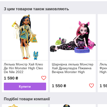
З цим товаром також замовляють
Лялька Монстр Хай Клео
Шарнірна лялька Монстер
Ляль
Де Ніл Monster High Cleo
Хай Дракулаура Піжамна
Френ
De Nile 2022
Вечірка Monster High
High
Draculaura Creepover
1 590
₴
Party​ 2022
1 550
1 5
₴
Купити
Подібні товари компанії