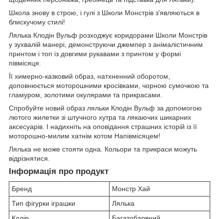
Школа знову в строю, і гулі з Школи Монстрів з'являються в
блискучому стилі!
Лялька Клодін Вульф розходжує коридорами Школи Монстрів
у зухвалій манері, демонструючи джемпер з анімалістичним
принтом і топ із довгими рукавами з принтом у формі
півмісяця.
Її химерно-казковий образ, натхненний оборотом,
доповнюється моторошними кросівками, чорною сумочкою та
гламуром, золотими окулярами та прикрасами.
Спробуйте новий образ ляльки Клодін Вульф за допомогою
лютого жилетки зі штучного хутра та лякаючих шикарних
аксесуарів. І надихніть на оповідання страшних історій із її
моторошно-милим хатнім котом Напівмісяцем!
Лялька не може стояти одна. Кольори та прикраси можуть
відрізнятися.
Інформація про продукт
Бренд
Монстр Хай
Тип фігурки іграшки
Лялька
Колір
Багатобарвний