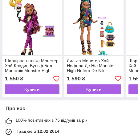
Шарнірна лялька Монстер
Лялька Монстер Хай
Шарн
Хай Клодин Вульф Бал
Нефера Де Ніл Monster
Хай 
Монстрів Monster High
High Nefera De Nile
Монс
Clawdeen Wolf Monster
Cleo
1 550
1 590
1 5
₴
₴
Ball
Part
Купити
Купити
Про нас
100% позитивних з 75 відгуків за рік
Працює з 12.02.2014