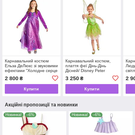
Карнавальний костюм
Карнавальний костюм,
Карн
Ельза ДеЛюкс зі звуковими
плаття феї Дінь-Дінь
Люди
ефектами "Холодне серце
Дісней/ Disney Peter
світ
2" Frozen 2 Disney 2021
Pan 2021
Дісн
2 800
3 250
2 9
₴
₴
202
Купити
Купити
Акційні пропозиції та новинки
Новинка!
–6%
Новинка!
–6%