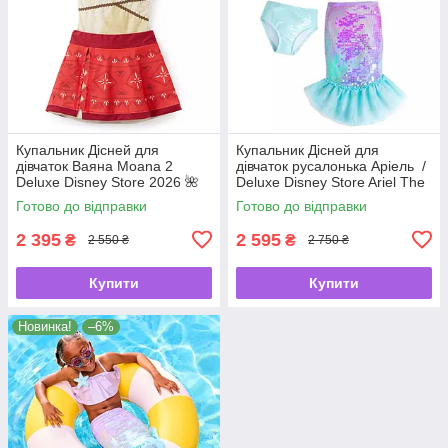
Купальник Дісней для
Купальник Дісней для
дівчаток Ваяна Moana 2
дівчаток русалонька Аріель /
Deluxe Disney Store 2026 🌺
Deluxe Disney Store Ariel The
🌊
Little Mermaid 🧜‍♀️✨
Готово до відправки
Готово до відправки
2 395
2 595
₴
₴
2 550 ₴
2 750 ₴
Купити
Купити
Новинка!
–6%