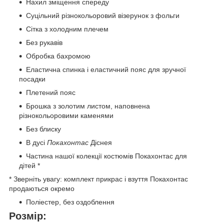
Нахил зміщення спереду
Суцільний різнокольоровий візерунок з фольги
Сітка з холодним плечем
Без рукавів
Обробка бахромою
Еластична спинка і еластичний пояс для зручної
посадки
Плетений пояс
Брошка з золотим листом, наповнена
різнокольоровими каменями
Без блиску
В дусі
Покахонтас
Діснея
Частина нашої колекції костюмів Покахонтас для
дітей *
* Зверніть увагу: комплект прикрас і взуття Покахонтас
продаються окремо
Поліестер, без оздоблення
Розмір: