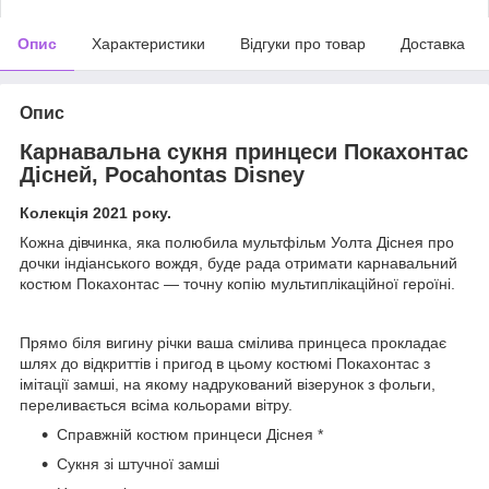
Опис
Характеристики
Відгуки про товар
Доставка
Опис
Карнавальна сукня принцеси Покахонтас
Дісней, Pocahontas Disney
Колекція 2021 року.
Кожна дівчинка, яка полюбила мультфільм Уолта Діснея про
дочки індіанського вождя, буде рада отримати карнавальний
костюм Покахонтас — точну копію мультиплікаційної героїні.
Прямо біля вигину річки ваша смілива принцеса прокладає
шлях до відкриттів і пригод в цьому костюмі Покахонтас з
імітації замші, на якому надрукований візерунок з фольги,
переливається всіма кольорами вітру.
Справжній костюм принцеси Діснея *
Сукня зі штучної замші