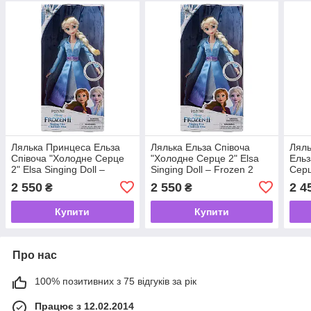
Лялька Принцеса Ельза
Лялька Ельза Співоча
Ляль
Співоча "Холодне Серце
"Холодне Серце 2" Elsa
Ельз
2" Elsa Singing Doll –
Singing Doll – Frozen 2
Серц
Frozen 2 Disney Store
Disney Store
Coll
2 550
2 550
2 4
₴
₴
Купити
Купити
Про нас
100% позитивних з 75 відгуків за рік
Працює з 12.02.2014