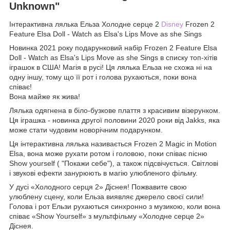
Unknown"
Інтерактивна лялька Ельза Холодне серце 2
Disney
Frozen 2
Feature Elsa Doll - Watch as Elsa's Lips Move as she Sings
Новинка 2021 року подарунковий набір Frozen 2 Feature Elsa
Doll - Watch as Elsa's Lips Move as she Sings в списку топ-хітів
іграшок в США! Магія в русі! Ця лялька Ельза не схожа ні на
одну іншу, тому що її рот і голова рухаються, поки вона
співає!
Вона майже як жива!
Лялька одягнена в біло-бузкове плаття з красивим візерунком.
Ця іграшка - новинка другої половини 2020 роки від Jakks, яка
може стати чудовим новорічним подарунком.
Ця інтерактивна лялька називається Frozen 2 Magic in Motion
Elsa, вона може рухати ротом і головою, поки співає пісню
Show yourself ( "Покажи себе"), а також підсвічується. Світлові
і звукові ефекти занурюють в магію улюбленого фільму.
У дусі «Холодного серця 2» Діснея! Пожвавите свою
улюблену сцену, коли Ельза виявляє джерело своєї сили!
Голова і рот Ельзи рухаються синхронно з музикою, коли вона
співає «Show Yourself» з мультфільму «Холодне серце 2»
Діснея.