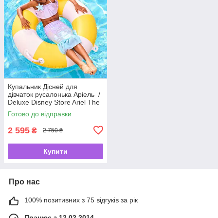
Купальник Дісней для
дівчаток русалонька Аріель /
Deluxe Disney Store Ariel The
Little Mermaid 🧜‍♀️✨
Готово до відправки
2 595
₴
2 750 ₴
Купити
Про нас
100% позитивних з 75 відгуків за рік
Працює з 12.02.2014