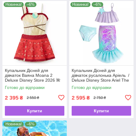
Новинка!
–6%
Новинка!
–6%
Купальник Дісней для
Купальник Дісней для
дівчаток Ваяна Moana 2
дівчаток русалонька Аріель /
Deluxe Disney Store 2026 🌺
Deluxe Disney Store Ariel The
🌊
Little Mermaid 🧜‍♀️✨
Готово до відправки
Готово до відправки
2 395
2 595
₴
₴
2 550 ₴
2 750 ₴
Купити
Купити
Новинка!
–6%