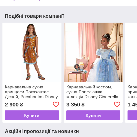
Подібні товари компанії
Карнавальна сукня
Карнавальний костюм,
Карн
принцеси Покахонтас
сукня Попелюшка
прин
Дісней, Pocahontas Disney
колекція Disney Cinderella
коль
2021
2024
», F
2 900
3 350
1 4
₴
₴
Купити
Купити
Акційні пропозиції та новинки