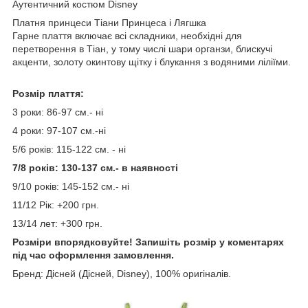
Аутентичний костюм Disney
Платня принцеси Тіани Принцеса і Лягшка
Гарне плаття включає всі складники, необхідні для
перетворення в Тіан, у тому числі шари органзи, блискучі
акценти, золоту окинтову щітку і блукання з водяними ліліїми.
Розмір плаття:
3 роки: 86-97 см.- ні
4 роки: 97-107 см.-ні
5/6 років: 115-122 см. - ні
7/8 років: 130-137 см.- в наявності
9/10 років: 145-152 см.- ні
11/12 Рік: +200 грн.
13/14 лет: +300 грн.
Розміри впорядковуйте! Запишіть розмір у коментарях
під час оформлення замовлення.
Бренд: Дісней (Дісней, Disney), 100% оригіналів.