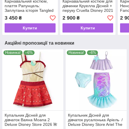
Карнавальний костюм,
Карнавальний костюм для
Карн
плаття Рапунцель:
дівчинки Круелла Дісней +
Ненс
Заплутана історія Tangled
перуку Cruella Disney 2021
Fanc
Disney 2025
3 450
2 900
2 9
₴
₴
Купити
Купити
Акційні пропозиції та новинки
Новинка!
–6%
Новинка!
–6%
Купальник Дісней для
Купальник Дісней для
дівчаток Ваяна Moana 2
дівчаток русалонька Аріель /
Deluxe Disney Store 2026 🌺
Deluxe Disney Store Ariel The