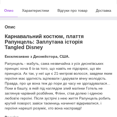
Опис
Характеристики
Відгуки про товар
Доставка
Опис
Карнавальний костюм, плаття
Рапунцель: Заплутана історія
Tangled
Disney
Ексклюзивно з Диснейстора, США.
Рапунцель - мабуть, сама незвичайна з усіх диснеївських
принцес хоча б із-за того, що навіть не підозрює, що він
принцеса. Ах так, у неї ще є 21-метрові волосся, завдяки яким
героїня має здатність зцілювати і дарувати вічну молодість.
Правда, про це вона теж до пори до часу не здогадувалася...
Поки в башту, в якій під наглядом злий матінки Готель не
заглянув чарівний розбійник, Флінн, став долею і єдиною
любов'ю героїні. Після зустрічі з нею життя Рапунцель робить
крутий поворот, завіси таємниць начинют відкриватися, і
героїня нарешті розуміє, хто вона насправді!