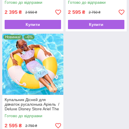
🌊
Little Mermaid 🧜‍♀️✨
Готово до відправки
Готово до відправки
2 395
2 595
₴
₴
2 550 ₴
2 750 ₴
Купити
Купити
Новинка!
–6%
Купальник Дісней для
дівчаток русалонька Аріель /
Deluxe Disney Store Ariel The
Little Mermaid 🧜‍♀️✨
Готово до відправки
2 595
₴
2 750 ₴