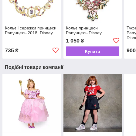
Кольє і сережки принцеси
Кольє принцеси
Туф
Рапунцель 2018, Disney
Рапунцель Disney
Рапу
Disn
1 050
₴
735
900
₴
Купити
Подібні товари компанії