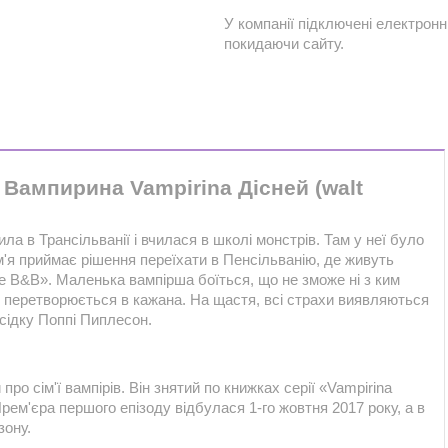
У компанії підключені електронн
покидаючи сайту.
Вампирина Vampirina Дісней (walt
 в Трансільванії і вчилася в школі монстрів. Там у неї було
ім'я приймає рішення переїхати в Пенсільванію, де живуть
e B&B». Маленька вампірша боїться, що не зможе ні з ким
і перетворюється в кажана. На щастя, всі страхи виявляються
сідку Поппі Пиплесон.
о сім'ї вампірів. Він знятий по книжках серії «Vampirina
рем'єра першого епізоду відбулася 1-го жовтня 2017 року, а в
зону.