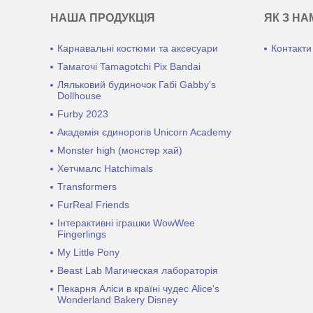
НАША ПРОДУКЦІЯ
ЯК З НА
Карнавальні костюми та аксесуари
Контакти
Тамагочі Tamagotchi Pix Bandai
Ляльковий будиночок Габі Gabby's
Dollhouse
Furby 2023
Академія єдинорогів Unicorn Academy
Monster high (монстер хай)
Хетчмалс Hatchimals
Transformers
FurReal Friends
Інтерактивні іграшки WowWee
Fingerlings
My Little Pony
Beast Lab Магическая лабораторія
Пекарня Аліси в країні чудес Alice's
Wonderland Bakery Disney