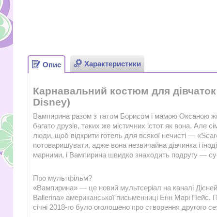
Характеристики
Опис
Карнавальний костюм для дівчаток 
Disney)
Вампирина разом з татом Борисом і мамою Оксаною жила
багато друзів, таких же містичних істот як вона. Але с
люди, щоб відкрити готель для всякої нечисті — «Scar
потоваришувати, адже вона незвичайна дівчинка і інод
марними, і Вампирина швидко знаходить подругу — су
Про мультфільм?
«Вампирина» — це новий мультсеріал на каналі Дісней пр
Ballerina» американської письменниці Енн Марі Пейс. П
січні 2018-го було оголошено про створення другого се