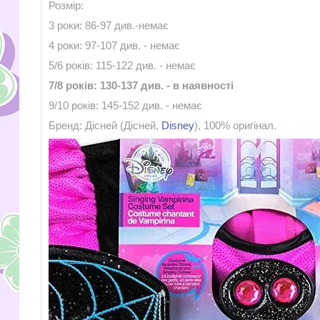
Розмір:
3 роки: 86-97 див.-немає
4 роки: 97-107 див. - немає
5/6 років: 115-122 див. - немає
7/8 років: 130-137 див. - в наявності
9/10 років: 145-152 див. - немає
Бренд: Дісней (Дісней,
Disney
), 100% оригінал.