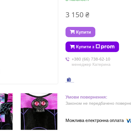
3 150 ₴
Купити
Купити з
+380 (66) 738-62-10
менеджер Катерина
Законом не передбачено повернен